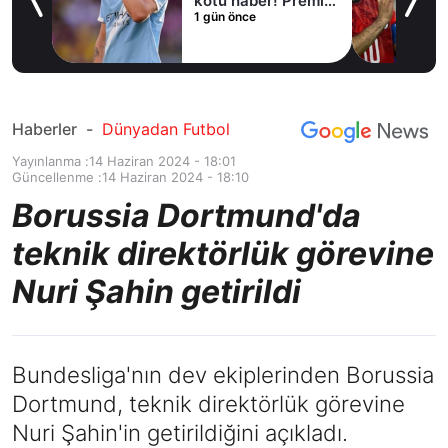
kötü haber! Premier
1 gün önce
Lig ekibi devreye
girdi
Haberler
-
Dünyadan Futbol
Yayınlanma :
14 Haziran 2024 - 18:01
Güncellenme :
14 Haziran 2024 - 18:10
Borussia Dortmund'da
teknik direktörlük görevine
Nuri Şahin getirildi
Bundesliga'nın dev ekiplerinden Borussia
Dortmund, teknik direktörlük görevine
Nuri Şahin'in getirildiğini açıkladı.