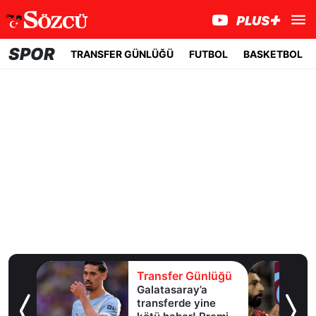
SPOR
TRANSFER GÜNLÜĞÜ
FUTBOL
BASKETBOL
lüğü
Transfer Günlüğü
Malili
Galatasaray’a
transferde yine