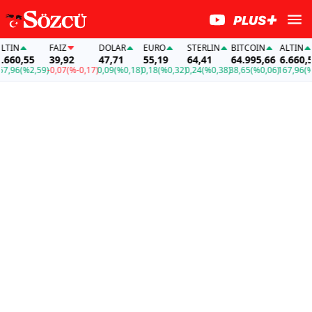
IN
FAİZ
DOLAR
EURO
STERLIN
BITCOIN
ALTIN
60,55
39,92
47,71
55,19
64,41
64.995,66
6.660,55
96
(%2,59)
-0,07
(%-0,17)
0,09
(%0,18)
0,18
(%0,32)
0,24
(%0,38)
38,65
(%0,06)
167,96
(%2,5