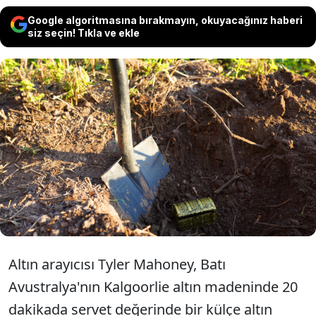
Google algoritmasına bırakmayın, okuyacağınız haberi
siz seçin! Tıkla ve ekle
Avustralya'da genç kadın, boş
arazide 130 bin dolar yani 5 milyon
TL değerinde bir külçe altın keşfetti.
Altın arayıcısı Tyler Mahoney, Batı
Avustralya'nın Kalgoorlie altın madeninde 20
dakikada servet değerinde bir külçe altın