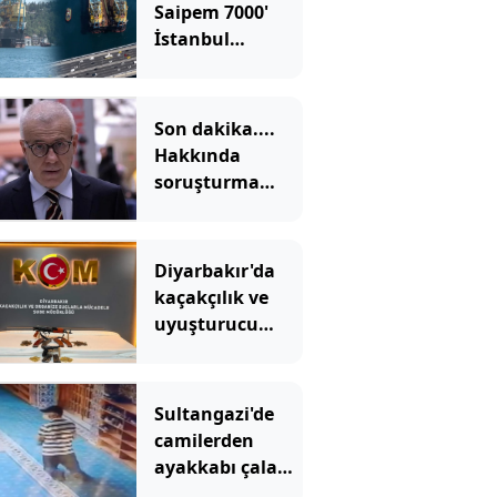
Saipem 7000'
İstanbul
Boğazı'ndan
geçti
Son dakika....
Hakkında
soruşturma
başlatılan
Ertuğrul Özkök
adliyede
Diyarbakır'da
kaçakçılık ve
uyuşturucu
operasyonu: 2
tutuklama
Sultangazi'de
camilerden
ayakkabı çalan
şüpheli