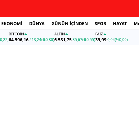
EKONOMİ
DÜNYA
GÜNÜN İÇİNDEN
SPOR
HAYAT
M
BITCOIN
ALTIN
FAİZ
64.596,16
6.531,75
39,99
0,22)
513,24
(%0,80)
35,67
(%0,55)
0,04
(%0,09)