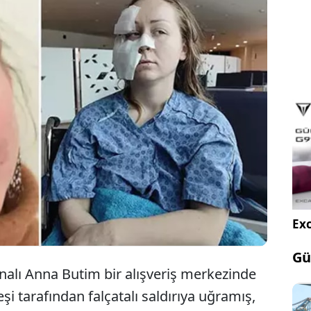
ir alışveriş merkezinde boşanma aşamasında
ı falçatayla yüzünden yaraladığı gerekçesiyle
meye teşebbüs" suçundan 11 yıl 8 ay hapis cezası
n yeniden yargılandığı davada tahliyesine karar
Exc
Gü
nalı Anna Butim bir alışveriş merkezinde
tarafından falçatalı saldırıya uğramış,