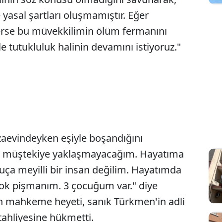
yasal şartları oluşmamıştır. Eğer
erse bu müvekkilimin ölüm fermanını
 tutukluluk halinin devamını istiyoruz."
aevindeyken eşiyle boşandığını
um, müştekiye yaklaşmayacağım. Hayatıma
ça meyilli bir insan değilim. Hayatımda
Çok pişmanım. 3 çocuğum var." diye
an mahkeme heyeti, sanık Türkmen'in adli
tahliyesine hükmetti.