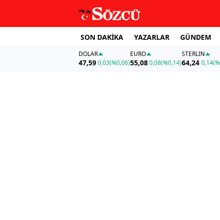
SON DAKİKA
YAZARLAR
GÜNDEM
DOLAR
EURO
STERLIN
47,59
55,08
64,24
0,03
(%0,06)
0,08
(%0,14)
0,14
(%