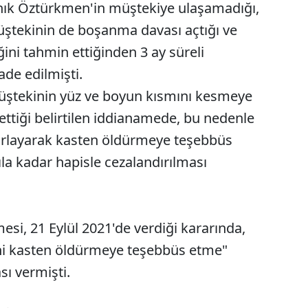
ık Öztürkmen'in müştekiye ulaşamadığı,
ştekinin de boşanma davası açtığı ve
ini tahmin ettiğinden 3 ay süreli
fade edilmişti.
müştekinin yüz ve boyun kısmını kesmeye
ttiği belirtilen iddianamede, bu nedenle
sarlayarak kasten öldürmeye teşebbüs
la kadar hapisle cezalandırılması
si, 21 Eylül 2021'de verdiği kararında,
ni kasten öldürmeye teşebbüs etme"
sı vermişti.