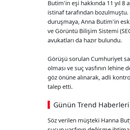
Butim'in eşi hakkında 11 yıl 8 
istinaf tarafından bozulmuştu
duruşmaya, Anna Butim'in eski
ve Görüntü Bilişim Sistemi (SE
avukatları da hazır bulundu.
Görüşü sorulan Cumhuriyet savcı
olması ve suç vasfının lehine 
göz önüne alınarak, adli kontrol
talep etti.
ABERİ OKU
➜
Günün Trend Haberleri
Söz verilen müşteki Hanna But
SÖZCÜ SON DAKİKA
suçun vasfının değişme ihtima