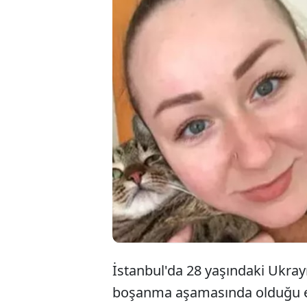
Bakırköy'de b
olduğu karısın
"kasten öldür
verilen sanığı
verildi.
İstanbul'da 28 yaşındaki Ukray
boşanma aşamasında olduğu eşi 