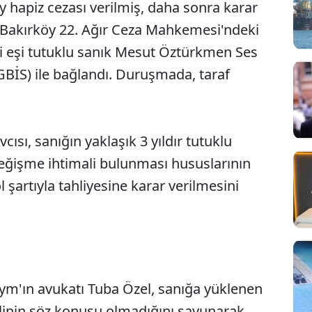
ay hapiz cezası verilmiş, daha sonra karar
. Bakırköy 22. Ağır Ceza Mahkemesi'ndeki
 eşi tutuklu sanık Mesut Öztürkmen Ses
GBİS) ile bağlandı. Duruşmada, taraf
sı, sanığın yaklaşık 3 yıldır tutuklu
değişme ihtimali bulunması hususlarının
 şartıyla tahliyesine karar verilmesini
ym'ın avukatı Tuba Özel, sanığa yüklenen
linin söz konusu olmadığını savunarak,