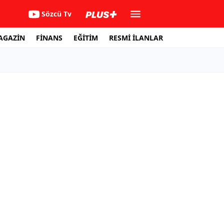
Sözcü Tv
AGAZİN
FİNANS
EĞİTİM
RESMİ İLANLAR