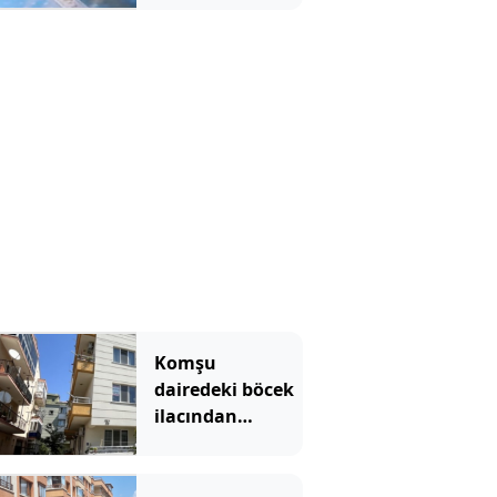
kamerada
Komşu
dairedeki böcek
ilacından
zehirlenen 9
yaşındaki çocuk
öldü!