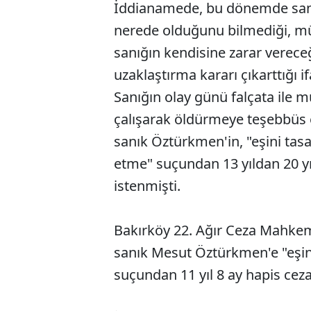
İddianamede, bu dönemde san
nerede olduğunu bilmediği, mü
sanığın kendisine zarar vereceğ
uzaklaştırma kararı çıkarttığı i
Sanığın olay günü falçata ile 
çalışarak öldürmeye teşebbüs e
sanık Öztürkmen'in, "eşini ta
etme" suçundan 13 yıldan 20 yı
istenmişti.
Bakırköy 22. Ağır Ceza Mahkeme
sanık Mesut Öztürkmen'e "eşi
suçundan 11 yıl 8 ay hapis ceza