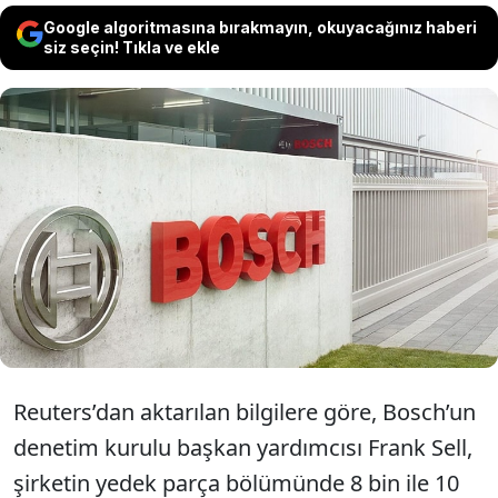
Google algoritmasına bırakmayın, okuyacağınız haberi
siz seçin! Tıkla ve ekle
Dünyanın önde gelen otomobil yedek
parça tedarikçisi Bosch, Almanya'daki
tesislerinde daha önce öngörülenden daha
fazla istihdam kesintisi yapacağını açıkladı.
Reuters’dan aktarılan bilgilere göre, Bosch’un
denetim kurulu başkan yardımcısı Frank Sell,
şirketin yedek parça bölümünde 8 bin ile 10