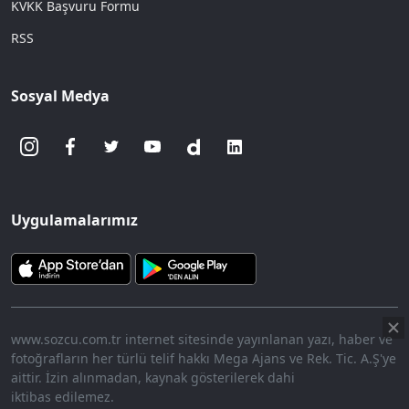
KVKK Başvuru Formu
RSS
Sosyal Medya
Uygulamalarımız
www.sozcu.com.tr internet sitesinde yayınlanan yazı, haber ve
fotoğrafların her türlü telif hakkı Mega Ajans ve Rek. Tic. A.Ş'ye
aittir. İzin alınmadan, kaynak gösterilerek dahi
iktibas edilemez.