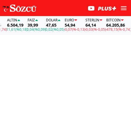
ALTIN
FAİZ
DOLAR
EURO
STERLIN
BITCOIN
ALT
6.504,19
39,99
47,65
54,94
64,14
64.205,86
6.5
)
11,61
(%0,18)
0,04
(%0,09)
0,02
(%0,05)
-0,07
(%-0,13)
-0,03
(%-0,05)
-478,15
(%-0,74)
11,6