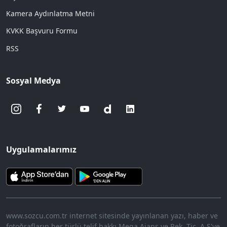
Kamera Aydınlatma Metni
KVKK Başvuru Formu
RSS
Sosyal Medya
Uygulamalarımız
www.sozcu.com.tr internet sitesinde yayınlanan yazı, haber ve
fotoğrafların her türlü telif hakkı Mega Ajans ve Rek. Tic. A.Ş'ye