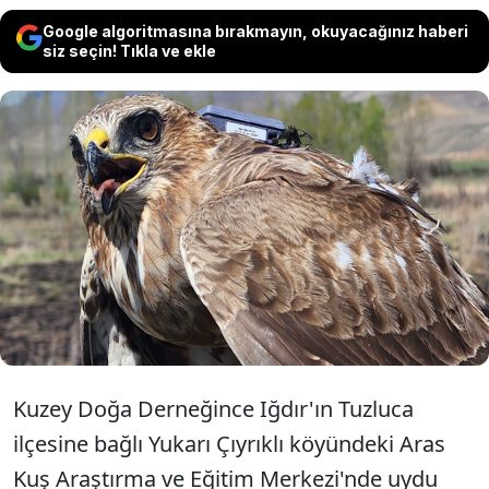
Google algoritmasına bırakmayın, okuyacağınız haberi
siz seçin! Tıkla ve ekle
Iğdır'da uydu vericisi takılan bozkır
şahini, 2,5 yılda 28 ülkeye uğrayıp
103 bin 456 kilometre uçtu.
Kuzey Doğa Derneğince Iğdır'ın Tuzluca
ilçesine bağlı Yukarı Çıyrıklı köyündeki Aras
Kuş Araştırma ve Eğitim Merkezi'nde uydu