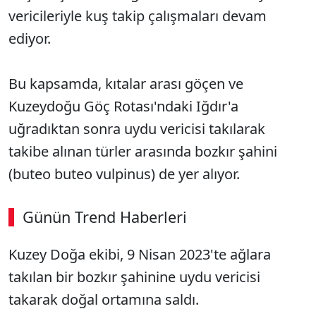
vericileriyle kuş takip çalışmaları devam
ediyor.
Bu kapsamda, kıtalar arası göçen ve
Kuzeydoğu Göç Rotası'ndaki Iğdır'a
uğradıktan sonra uydu vericisi takılarak
takibe alınan türler arasında bozkır şahini
(buteo buteo vulpinus) de yer alıyor.
Günün Trend Haberleri
00:02
/ 09:08
Kuzey Doğa ekibi, 9 Nisan 2023'te ağlara
Sesi Aç
takılan bir bozkır şahinine uydu vericisi
takarak doğal ortamına saldı.