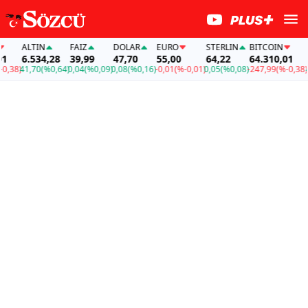
ALTIN
FAİZ
DOLAR
EURO
STERLIN
BITCOIN
AL
6.534,28
39,99
47,70
55,00
64,22
64.310,01
6.
38)
41,70
(%0,64)
0,04
(%0,09)
0,08
(%0,16)
-0,01
(%-0,01)
0,05
(%0,08)
-247,99
(%-0,38)
41,