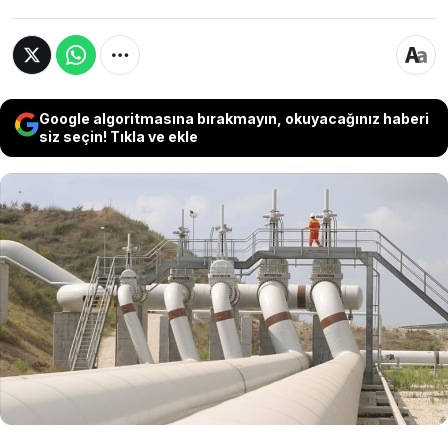
Google algoritmasına bırakmayın, okuyacağınız haberi
siz seçin! Tıkla ve ekle
İngiliz enerji şirketi bp, Bakü-Tiflis-Ceyhan
Petrol Boru Hattı'nın işletme yönetimini
temmuz ayına kadar Azerbaycan'a
devredecek. Şirket, yönetim görevini bıraksa
da projedeki ortaklığını ve faaliyetlerini
sürdüreceğini açıkladı.