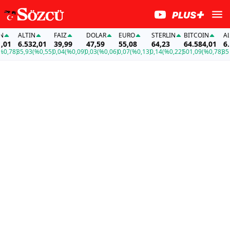
ALTIN
FAİZ
DOLAR
EURO
STERLIN
BITCOIN
ALTI
1
6.532,01
39,99
47,59
55,08
64,23
64.584,01
6.53
78)
35,93
(%0,55)
0,04
(%0,09)
0,03
(%0,06)
0,07
(%0,13)
0,14
(%0,22)
501,09
(%0,78)
35,93