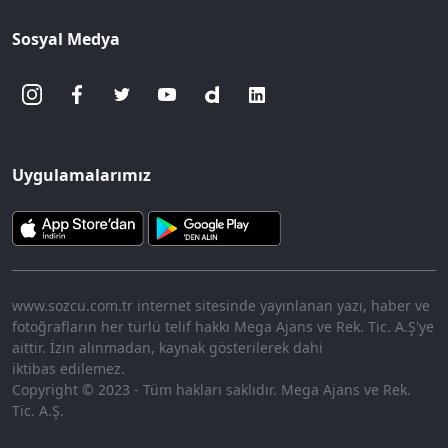
Sosyal Medya
Uygulamalarımız
www.sozcu.com.tr internet sitesinde yayınlanan yazı, haber ve
fotoğrafların her türlü telif hakkı Mega Ajans ve Rek. Tic. A.Ş'ye
aittir. İzin alınmadan, kaynak gösterilerek dahi
iktibas edilemez.
Copyright © 2023 - Tüm hakları saklıdır. Mega Ajans ve Rek.
Tic. A.Ş.