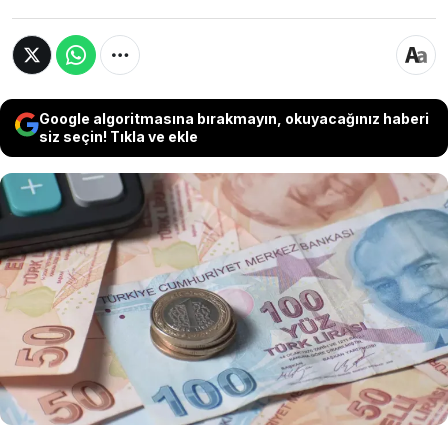
Google algoritmasına bırakmayın, okuyacağınız haberi
siz seçin! Tıkla ve ekle
Ziraat Bankası, Halkbank ve VakıfBank, hesap
sahiplerini yakından ilgilendiren kritik bir
konuda uyarıda bulundu. 2025 yılında zaman
aşımına uğrayacak mevduat hesaplarıyla ilgili
bankalardan gelen açıklamalar, milyonlarca
hesap sahibini harekete geçmeye çağırıyor.