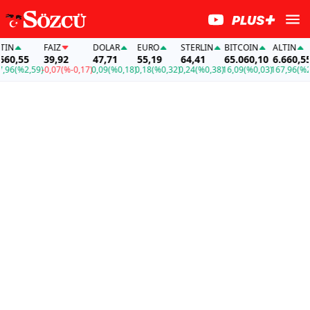
N
FAİZ
DOLAR
EURO
STERLIN
BITCOIN
ALTIN
0,55
39,92
47,71
55,19
64,41
65.060,10
6.660,55
6
(%2,59)
-0,07
(%-0,17)
0,09
(%0,18)
0,18
(%0,32)
0,24
(%0,38)
16,09
(%0,03)
167,96
(%2,5