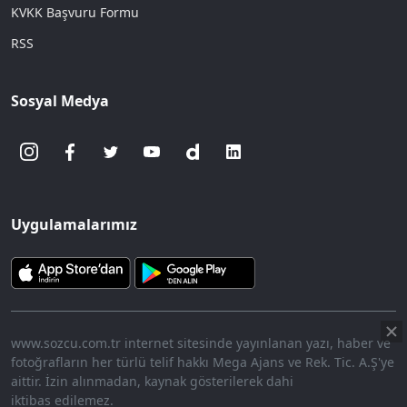
KVKK Başvuru Formu
RSS
Sosyal Medya
Uygulamalarımız
www.sozcu.com.tr internet sitesinde yayınlanan yazı, haber ve
fotoğrafların her türlü telif hakkı Mega Ajans ve Rek. Tic. A.Ş'ye
aittir. İzin alınmadan, kaynak gösterilerek dahi
iktibas edilemez.