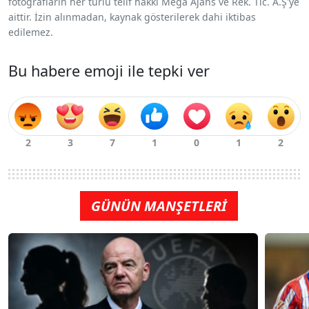
fotoğrafların her türlü telif hakkı Mega Ajans ve Rek. Tic. A.Ş'ye
aittir. İzin alınmadan, kaynak gösterilerek dahi iktibas
edilemez.
Bu habere emoji ile tepki ver
GÜNÜN MANŞETLERİ