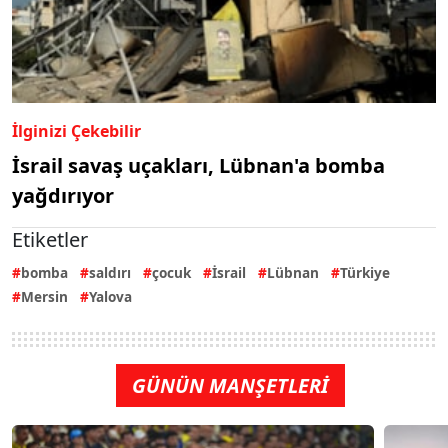
İlginizi Çekebilir
İsrail savaş uçakları, Lübnan'a bomba
yağdırıyor
Etiketler
bomba
saldırı
çocuk
İsrail
Lübnan
Türkiye
Mersin
Yalova
GÜNÜN MANŞETLERİ