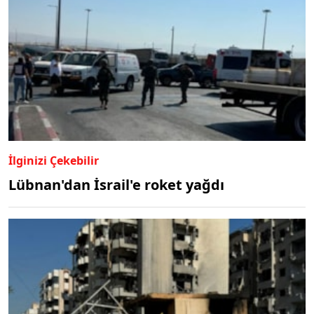
İlginizi Çekebilir
Lübnan'dan İsrail'e roket yağdı