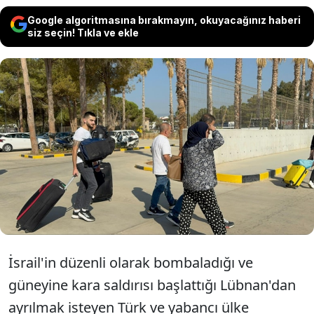
Google algoritmasına bırakmayın, okuyacağınız haberi
siz seçin! Tıkla ve ekle
İsrail'in saldırı düzenlediği Lübnan'dan
ayrılan, aralarında Türklerin de olduğu
361 kişi, gemi ile Mersin'in Silifke
ilçesine geldi.
İsrail'in düzenli olarak bombaladığı ve
güneyine kara saldırısı başlattığı Lübnan'dan
ayrılmak isteyen Türk ve yabancı ülke