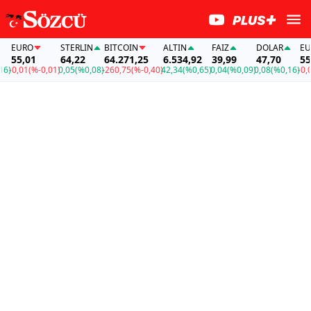
R
EURO
STERLIN
BITCOIN
ALTIN
FAİZ
DOLAR
0
55,01
64,22
64.271,25
6.534,92
39,99
47,70
0,16)
-0,01
(%-0,01)
0,05
(%0,08)
-260,75
(%-0,40)
42,34
(%0,65)
0,04
(%0,09)
0,08
(%0,16)
-