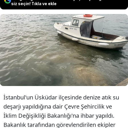
siz seçin! Tıkla ve ekle
Çevre Şehircilik ve İklim Değişikliği
Bakanlığı, İstanbul'da denize atık su
deşarjı üzerine yapılan ihbar sonrası
harekete geçti.
İstanbul'un Üsküdar ilçesinde denize atık su
deşarjı yapıldığına dair Çevre Şehircilik ve
İklim Değişikliği Bakanlığı'na ihbar yapıldı.
Bakanlık tarafından görevlendirilen ekipler