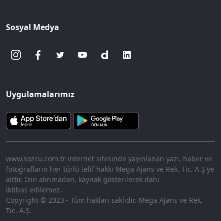
Sosyal Medya
Uygulamalarımız
www.sozcu.com.tr internet sitesinde yayınlanan yazı, haber ve
fotoğrafların her türlü telif hakkı Mega Ajans ve Rek. Tic. A.Ş'ye
aittir. İzin alınmadan, kaynak gösterilerek dahi
iktibas edilemez.
Copyright © 2023 - Tüm hakları saklıdır. Mega Ajans ve Rek.
Tic. A.Ş.