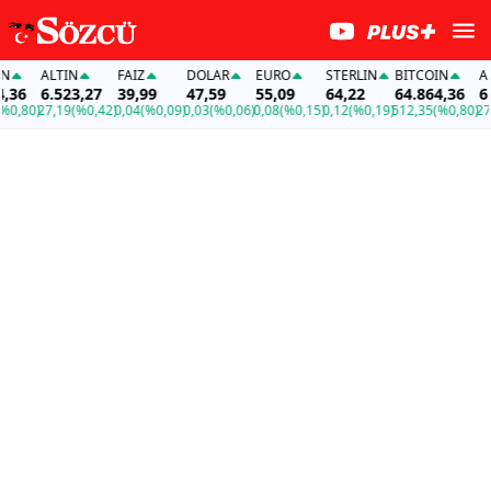
ALTIN
FAİZ
DOLAR
EURO
STERLIN
BITCOIN
ALT
36
6.523,27
39,99
47,59
55,09
64,22
64.864,36
6.5
,80)
27,19
(%0,42)
0,04
(%0,09)
0,03
(%0,06)
0,08
(%0,15)
0,12
(%0,19)
512,35
(%0,80)
27,1