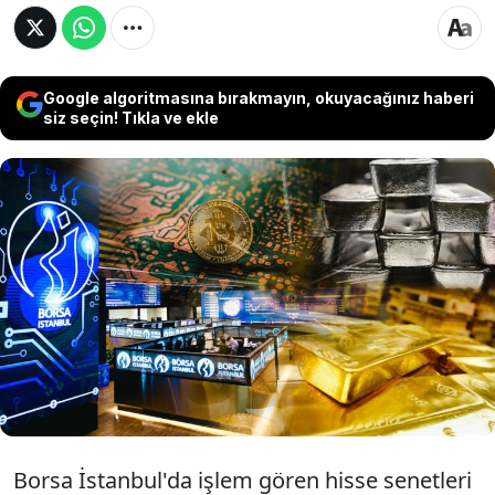
Google algoritmasına bırakmayın, okuyacağınız haberi
siz seçin! Tıkla ve ekle
BIST 100 endeksi haftayı yüzde 4,29 primle
kapatarak yatırımcısına en yüksek getiriyi
sağladı. Altın fiyatlarındaki güçlü yükseliş
dikkat çekerken, dolar ve avro da haftayı
artıda tamamladı.
Borsa İstanbul'da işlem gören hisse senetleri