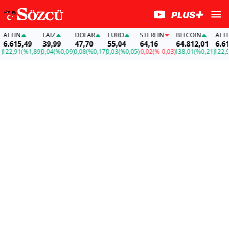
LTIN
FAİZ
DOLAR
EURO
STERLIN
BITCOIN
ALTIN
.615,49
39,99
47,70
55,04
64,16
64.812,01
6.615
22,91
(%1,89)
0,04
(%0,09)
0,08
(%0,17)
0,03
(%0,05)
-0,02
(%-0,03)
138,01
(%0,21)
122,91
(