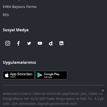
KVKK Başvuru Formu
RSS
Sosyal Medya
Uygulamalarımız
www.sozcu.com.tr internet sitesinde yayınlanan yazı, haber ve
fotoğrafların her türlü telif hakkı Mega Ajans ve Rek. Tic. A.Ş'ye
aittir. İzin alınmadan, kaynak gösterilerek dahi