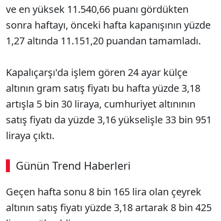
ve en y
üksek 11.540,66 puan
ı g
ördükten
sonra haftay
ı,
önceki hafta kapan
ışının y
üzde
1,27 alt
ında 11.151,20 puandan tamamladı.
Kapalı
çar
şı'da işlem g
ören 24 ayar külçe
alt
ının gram satış fiyatı bu hafta y
üzde 3,18
art
ışla 5 bin 30 liraya, cumhuriyet altınının
satış fiyatı da y
üzde 3,16 yükseli
şle 33 bin 951
liraya
ç
ıktı.
Günün Trend Haberleri
Ge
çen hafta sonu 8 bin 165 lira olan çeyrek
alt
ının satış fiyatı y
üzde 3,18 artarak 8 bin 425