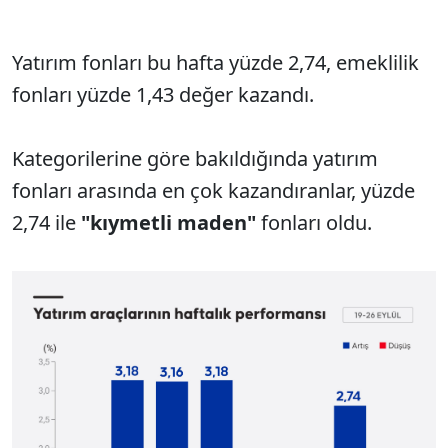
Yatırım fonları bu hafta y
üzde 2,74, emeklilik
fonlar
ı y
üzde 1,43 de
ğer kazandı.
Kategorilerine g
öre bak
ıldığında yatırım
fonları arasında en
çok kazand
ıranlar, y
üzde
2,74 ile
"k
ıymetli maden"
fonları oldu.