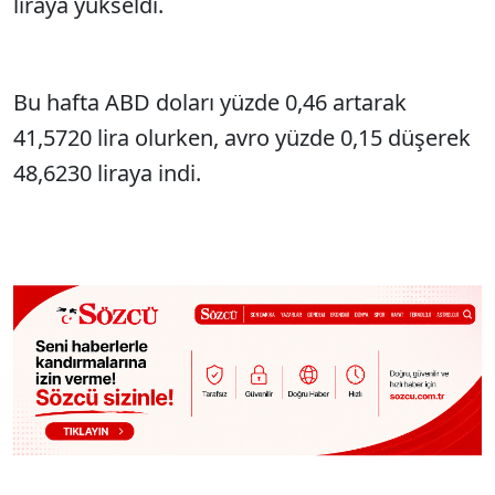
liraya yükseldi.
Bu hafta ABD dolar
ı y
üzde 0,46 artarak
41,5720 lira olurken, avro yüzde 0,15 dü
şerek
48,6230 liraya indi.