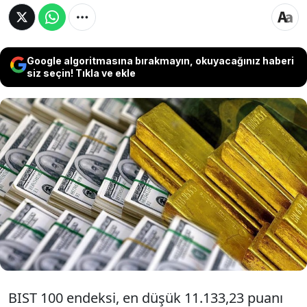
Google algoritmasına bırakmayın, okuyacağınız haberi
siz seçin! Tıkla ve ekle
Borsa İstanbul'da işlem gören hisse senetleri
haftalık bazda ortalama yüzde 1,27, avro/TL
yüzde 0,15 değer kaybederken, altının gram
fiyatı yüzde 3,18 ve dolar/TL yüzde 0,46
değer kazandı.
BIST 100 endeksi, en d
ü
ş
ük 11.133,23 puan
ı