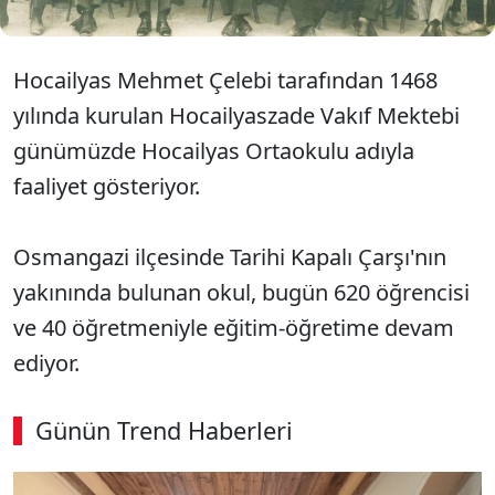
Hocailyas Mehmet Çelebi tarafından 1468
yılında kurulan Hocailyaszade Vakıf Mektebi
günümüzde Hocailyas Ortaokulu adıyla
faaliyet gösteriyor.
Osmangazi ilçesinde Tarihi Kapalı Çarşı'nın
yakınında bulunan okul, bugün 620 öğrencisi
ve 40 öğretmeniyle eğitim-öğretime devam
ediyor.
Günün Trend Haberleri
00:03
/ 09:08