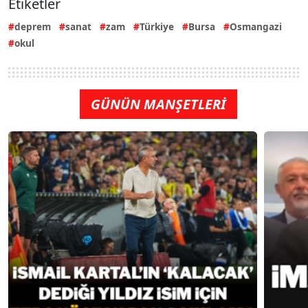
Etiketler
deprem
sanat
zam
Türkiye
Bursa
Osmangazi
okul
GÜNÜN MANŞETLERİ