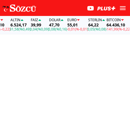
ALTIN
FAİZ
DOLAR
EURO
STERLIN
BITCOIN
ALTI
6.524,17
39,99
47,70
55,01
64,22
64.436,10
6.52
)
31,58
(%0,49)
0,04
(%0,09)
0,08
(%0,16)
-0,01
(%-0,01)
0,05
(%0,08)
-141,99
(%-0,22)
31,58