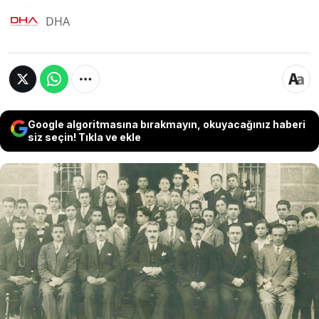
DHA
Google algoritmasına bırakmayın, okuyacağınız haberi
siz seçin! Tıkla ve ekle
Bursa'daki Hocailyas Ortaokulu Türkiye'nin en eski
eğitim kurumlarından biri... Okulun Müdür
Yardımcısı Ömer Kadri Bozeli, "Okulumuz,
Türkiye'de aralıksız en uzun süre eğitim veren tek
eğitim kurumu. Eski Milli Eğitim Bakanlarından
Orhan Cemal Fersoy, eski Milli Savunma
Bakanlarından Ümit Haluk Bayülken, sanatçı Altan
Erbulak bu okulda eğitim gördü" dedi.