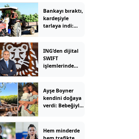
Bankayı bıraktı,
kardeşiyle
tarlaya indi:
Şimdi siparişlere
yetişemiyorlar
ING’den dijital
SWIFT
işlemlerinde
masrafsız
dönem
Ayşe Boyner
kendini doğaya
verdi: Bebeğiyle
bahçede meyve
topladı
Hem minderde
hem trafikte