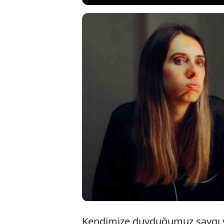
Psikologlar, haya
düşüncelerimizde
uzmanları ise, ha
büyük ölçüde ken
Peki, kendimize a
Kendimize duyduğumuz saygı ve