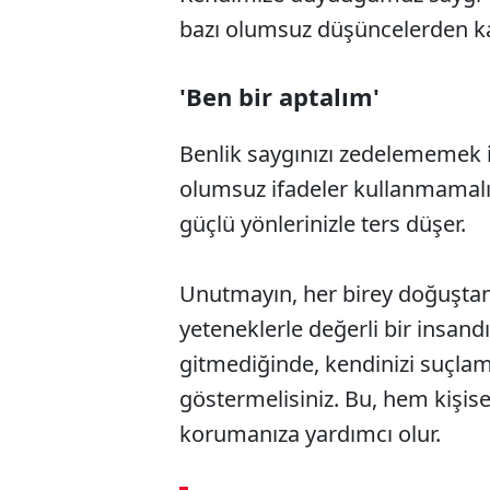
bazı olumsuz düşüncelerden kaç
'Ben bir aptalım'
Benlik saygınızı zedelememek iç
olumsuz ifadeler kullanmamalısı
güçlü yönlerinizle ters düşer.
Unutmayın, her birey doğuştan 
yeteneklerle değerli bir insandı
gitmediğinde, kendinizi suçlama
göstermelisiniz. Bu, hem kişise
korumanıza yardımcı olur.
ABERİ OKU
➜