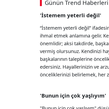
Günün Trend Haberleri
00:02
/ 08:15
'İstemem yeterli değil'
“İstemem yeterli değil” ifadesin
ihmal etmek anlamına gelir. Ken
önemlidir; aksi takdirde, başkal
vermiş olursunuz. Kendinizi ha
başkalarının taleplerine öncelik
edersiniz. Hayallerinizin ve ar
önceliklerinizi belirlemek, her
'Bunun için çok yaşlıyım'
"Bunun için çok yaşlıyım" düşün