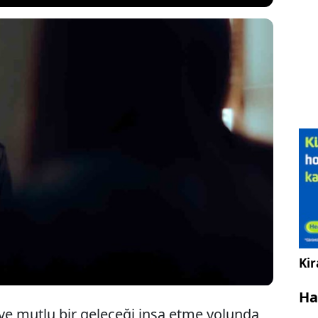
tımızdaki sorunların çoğunun yanlış
n kaynaklandığını savunuyor. Kişisel gelişim
yatımızın başarılı ve mutlu olup olmayacağının
dimize ne söylediğimize bağlı olduğunu belirtiyor.
sla hangi sözleri söylememeliyiz?
Kir
Ha
 mutlu bir geleceği inşa etme yolunda,