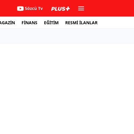
Sözcü Tv
AGAZİN
FİNANS
EĞİTİM
RESMİ İLANLAR