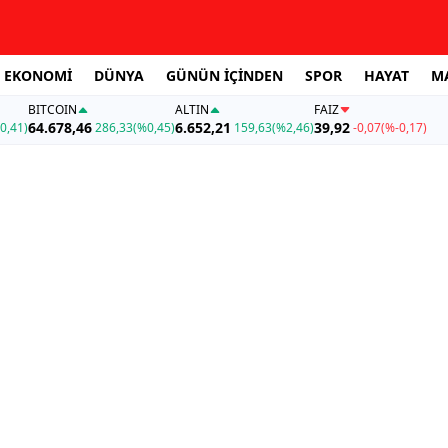
EKONOMİ
DÜNYA
GÜNÜN İÇİNDEN
SPOR
HAYAT
M
BITCOIN
ALTIN
FAİZ
64.678,46
6.652,21
39,92
0,41)
286,33
(%0,45)
159,63
(%2,46)
-0,07
(%-0,17)