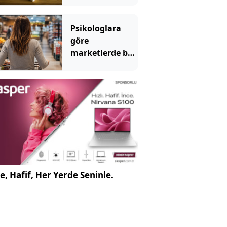
tulum değil
Psikologlara
göre
marketlerde bu
yüzden müzik
çalıyormuş
e, Hafif, Her Yerde Seninle.