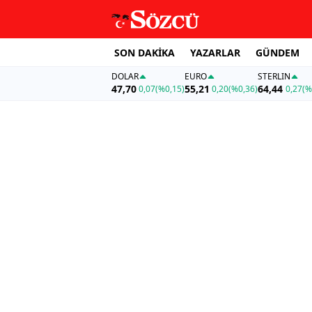
SON DAKİKA
YAZARLAR
GÜNDEM
DOLAR
EURO
STERLIN
47,70
55,21
64,44
0,07
(%0,15)
0,20
(%0,36)
0,27
(%