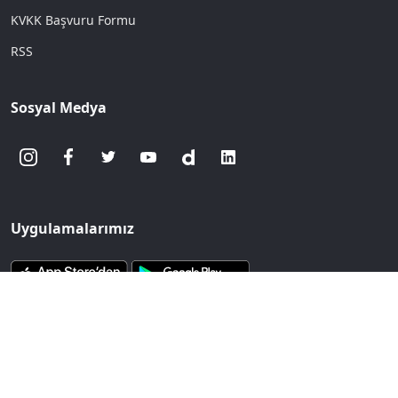
KVKK Başvuru Formu
RSS
Sosyal Medya
Uygulamalarımız
www.sozcu.com.tr internet sitesinde yayınlanan yazı, haber ve
fotoğrafların her türlü telif hakkı Mega Ajans ve Rek. Tic. A.Ş'ye
aittir. İzin alınmadan, kaynak gösterilerek dahi