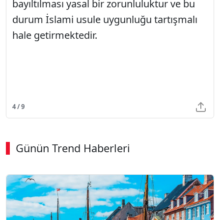
bayıltılması yasal bir zorunluluktur ve bu
durum İslami usule uygunluğu tartışmalı
hale getirmektedir.
4 / 9
Günün Trend Haberleri
00:02
/ 08:43
Sesi Aç