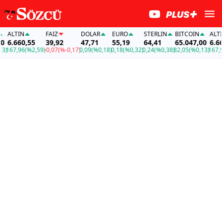
ALTIN
FAİZ
DOLAR
EURO
STERLIN
BITCOIN
ALTIN
6.660,55
39,92
47,71
55,19
64,41
65.047,00
6.660,
67,96
(%2,59)
-0,07
(%-0,17)
0,09
(%0,18)
0,18
(%0,32)
0,24
(%0,38)
82,05
(%0,13)
167,96
(