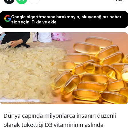
Google algoritmasına bırakmayın, okuyacağınız haberi
siz seçin! Tıkla ve ekle
Bilim insanları, dünya genelinde tüketilen
milyarlarca D3 vitamininin
laboratuvarlarda koyun yününden
(lanolin) nasıl üretildiğini şemalarıyla
anlattı.
Dünya çapında milyonlarca insanın düzenli
olarak tükettiği D3 vitamininin aslında