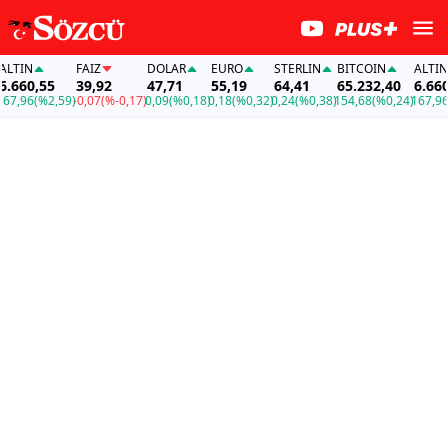
TIN
FAİZ
DOLAR
EURO
STERLIN
BITCOIN
ALTIN
660,55
39,92
47,71
55,19
64,41
65.232,40
6.660,
7,96
(%2,59)
-0,07
(%-0,17)
0,09
(%0,18)
0,18
(%0,32)
0,24
(%0,38)
154,68
(%0,24)
167,96
(%