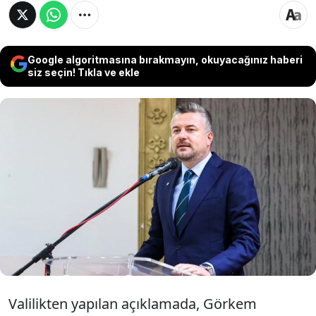
Google algoritmasına bırakmayın, okuyacağınız haberi
siz seçin! Tıkla ve ekle
İzmir Valiliği, tutuklanmasının ardından İçişleri
Bakanlığınca görevden uzaklaştırılan Buca
Belediye Başkanı Görkem Duman'ın yerine 12
Haziran'da olağanüstü meclis toplantısıyla
belediye başkan vekilinin seçileceğini bildirdi.
Valilikten yapılan açıklamada, Görkem