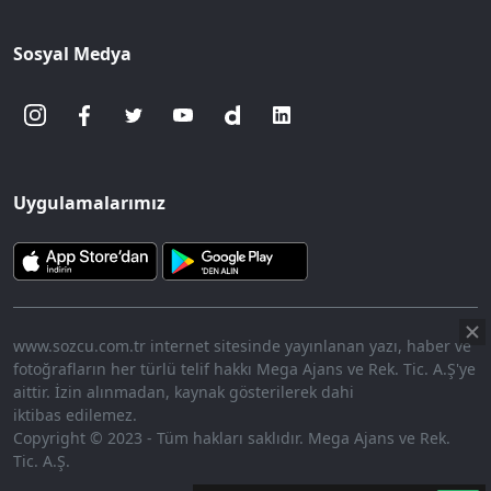
Sosyal Medya
Uygulamalarımız
www.sozcu.com.tr internet sitesinde yayınlanan yazı, haber ve
fotoğrafların her türlü telif hakkı Mega Ajans ve Rek. Tic. A.Ş'ye
aittir. İzin alınmadan, kaynak gösterilerek dahi
iktibas edilemez.
Copyright © 2023 - Tüm hakları saklıdır. Mega Ajans ve Rek.
Tic. A.Ş.
360p
Loaded
:
Sesi
16.31%
Aç