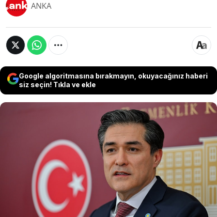
ANKA
Google algoritmasına bırakmayın, okuyacağınız haberi
siz seçin! Tıkla ve ekle
Meclis'te gündeme ilişkin
değerlendirmelerde bulunan İYİ Partili Buğra
Kavuncu, İstanbul İl Başkanlığı döneminde
Emniyet Müdürlüğü'nün kendisine verdiği,
"suikast hazırlığı" bilgisini paylaştı.