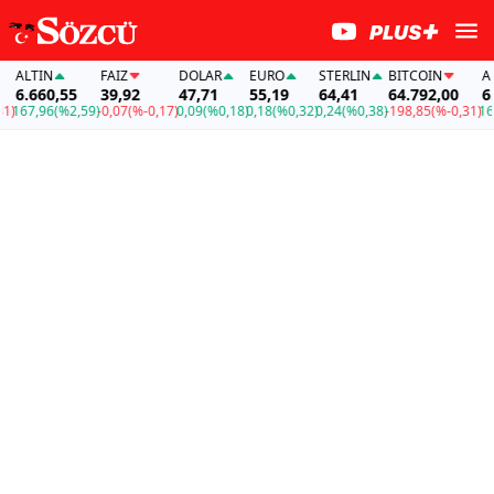
ALTIN
FAİZ
DOLAR
EURO
STERLIN
BITCOIN
ALT
6.660,55
39,92
47,71
55,19
64,41
64.792,00
6.6
167,96
(%2,59)
-0,07
(%-0,17)
0,09
(%0,18)
0,18
(%0,32)
0,24
(%0,38)
-198,85
(%-0,31)
167,