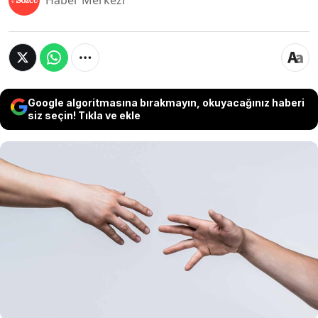
Haber Merkezi
Google algoritmasına bırakmayın, okuyacağınız haberi
siz seçin! Tıkla ve ekle
Bugünün kozmik enerjileri, şefkat ve
yardımseverliği ön plana çıkarıyor. Astrologlara
göre, bu pozitif etki herkes tarafından
hissedilecek olsa da, gökyüzü 3 burca özel bir
çağrıda bulunuyor. Bu burçların temsilcileri,
bugün içlerinde başkalarına el uzatmak için karşı
konulmaz bir dürtü hissedebilir.