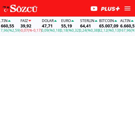
IN
FAİZ
DOLAR
EURO
STERLIN
BITCOIN
ALTIN
60,55
39,92
47,71
55,19
64,41
65.007,09
6.660,55
96
(%2,59)
-0,07
(%-0,17)
0,09
(%0,18)
0,18
(%0,32)
0,24
(%0,38)
82,12
(%0,13)
167,96
(%2,