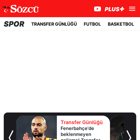
SPOR
TRANSFER GÜNLÜĞÜ
FUTBOL
BASKETBOL
lüğü
Transfer Günlüğü
Fenerbahçe'de
u!
beklenmeyen