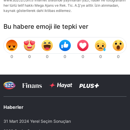
www.sozcu.com.tr internet sitesinde yayınlanan yazı, haber ve fotoğrafların
her türlü telif hakkı Mega Ajans ve Rek. Tic. A.Ş'ye aittir. İzin alınmadan,
kaynak gösterilerek dahi iktibas edilemez.
Bu habere emoji ile tepki ver
Haberler
31 Mart 2024 Yerel Seçim Sonuçları