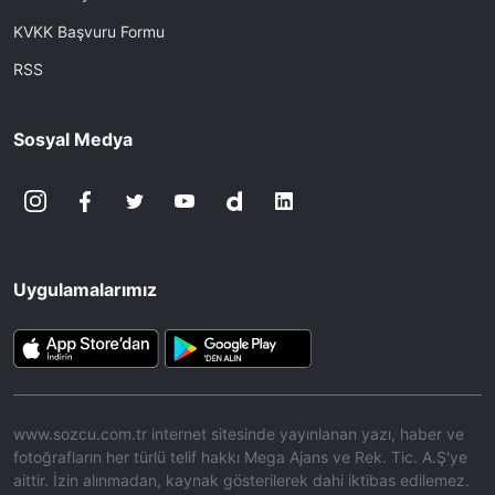
KVKK Başvuru Formu
RSS
Sosyal Medya
Uygulamalarımız
www.sozcu.com.tr internet sitesinde yayınlanan yazı, haber ve
fotoğrafların her türlü telif hakkı Mega Ajans ve Rek. Tic. A.Ş'ye
aittir. İzin alınmadan, kaynak gösterilerek dahi iktibas edilemez.