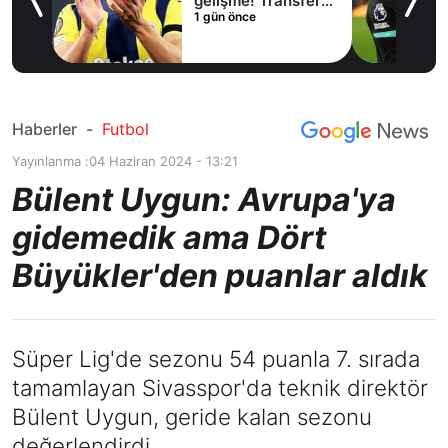
lama
gelişme! Transfer
1 gün önce
iptal oldu
Haberler
-
Futbol
Yayınlanma :
04 Haziran 2024 - 13:21
Bülent Uygun: Avrupa'ya
gidemedik ama Dört
Büyükler'den puanlar aldık
Süper Lig'de sezonu 54 puanla 7. sırada
tamamlayan Sivasspor'da teknik direktör
Bülent Uygun, geride kalan sezonu
değerlendirdi.