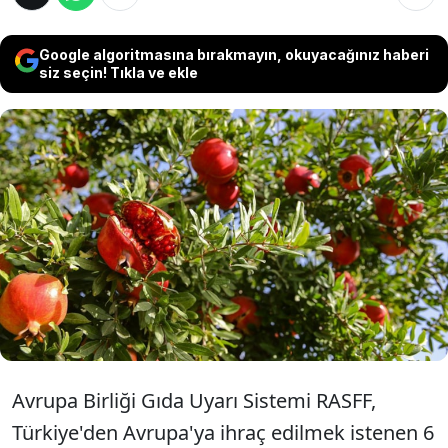
Google algoritmasına bırakmayın, okuyacağınız haberi
siz seçin! Tıkla ve ekle
Avrupa Birliği Gıda Uyarı Sistemi RASFF'ten
yapılan 2024.9401 no'lu bildirimde
Türkiye'den Bulgaristan'a ihraç edilmek
istenen narlarda 3 farklı pestisit kalıntısına
rastlandı.
Avrupa Birliği Gıda Uyarı Sistemi RASFF,
Türkiye'den Avrupa'ya ihraç edilmek istenen 6