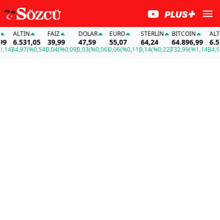
ALTIN
FAİZ
DOLAR
EURO
STERLIN
BITCOIN
ALTIN
6.531,05
39,99
47,59
55,07
64,24
64.896,99
6.53
14)
34,97
(%0,54)
0,04
(%0,09)
0,03
(%0,06)
0,06
(%0,11)
0,14
(%0,22)
732,99
(%1,14)
34,97
(