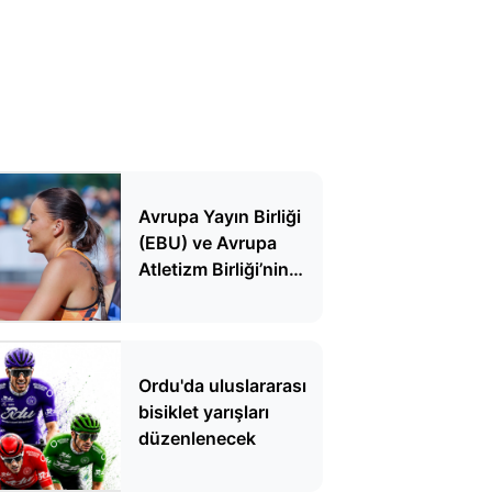
Avrupa Yayın Birliği
(EBU) ve Avrupa
Atletizm Birliği’nin
kılavuzu polemik
çıkardı! Atletizmde
dekolte krizi
Ordu'da uluslararası
bisiklet yarışları
düzenlenecek