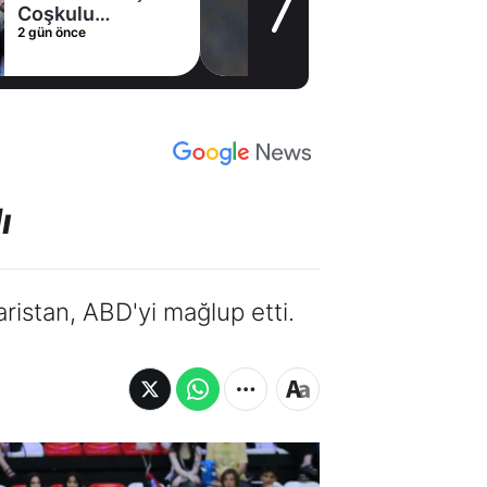
gelişme! Transfer
2 gün önce
iptal oldu
ı
ristan, ABD'yi mağlup etti.