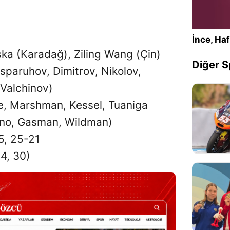
İnce, Haf
ka (Karadağ), Ziling Wang (Çin)
Diğer S
paruhov, Dimitrov, Nikolov,
 Valchinov)
e, Marshman, Kessel, Tuaniga
tino, Gasman, Wildman)
5, 25-21
34, 30)