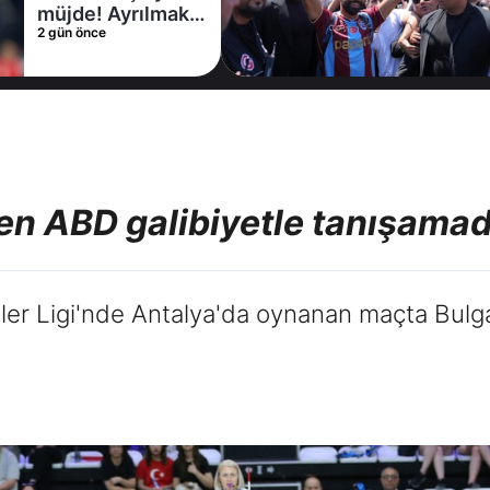
Coşkulu
2 gün önce
karşılama
len ABD galibiyetle tanışamad
tler Ligi'nde Antalya'da oynanan maçta Bulga