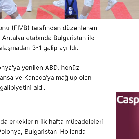
yonu (FIVB) tarafından düzenlenen
 Antalya etabında Bulgaristan ile
şılaşmadan 3-1 galip ayrıldı.
onya'ya yenilen ABD, henüz
Fransa ve Kanada'ya mağlup olan
alibiyetini aldı.
a erkeklerin ilk hafta mücadeleleri
Polonya, Bulgaristan-Hollanda