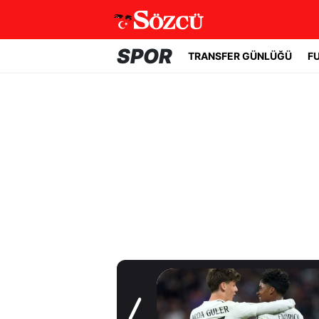
SPOR
TRANSFER GÜNLÜĞÜ
F
Transfer Günlüğü
Yıldız oyuncudan
Fenerbahçe'ye