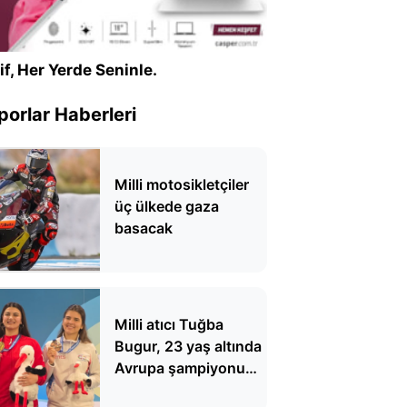
if, Her Yerde Seninle.
porlar Haberleri
Milli motosikletçiler
üç ülkede gaza
basacak
Milli atıcı Tuğba
Bugur, 23 yaş altında
Avrupa şampiyonu
oldu