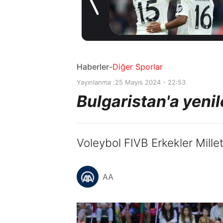
müjde! Ayrılmak
2 gün önce
istiyor
Haberler
-
Diğer Sporlar
Yayınlanma :
25 Mayıs 2024 - 22:53
Bulgaristan'a yeni
Voleybol FIVB Erkekler Mille
AA