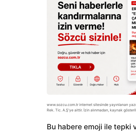
www.sozcu.com.tr internet sitesinde yayınlanan yazı, 
Rek. Tic. A.Ş'ye aittir. İzin alınmadan, kaynak gösteri
Bu habere emoji ile tepki 