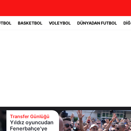
UTBOL
BASKETBOL
VOLEYBOL
DÜNYADAN FUTBOL
DİĞ
Transfer Günlüğü
Trabzonspor
Salah'a kavuştu!