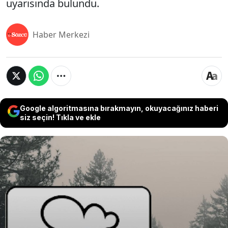
uyarısında bulundu.
Haber Merkezi
Google algoritmasına bırakmayın, okuyacağınız haberi
siz seçin! Tıkla ve ekle
Ukrayna yollarında görülmeye başlanan ancak
birçok sürücünün anlamını bilmediği bulut ve
yağmur görselli küçük trafik levhası, aslında hayat
kurtarıcı bir uyarı niteliği taşıyor. Uzmanlar, bu
tabelayı gördüğünüzde mutlaka hızınızı
azaltmanız, takip mesafesini artırmanız ve ani