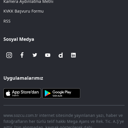
Kamera Aydınlatma Metni
KVKK Başvuru Formu
RSS
Sosyal Medya
Uygulamalarımız
www.sozcu.com.tr internet sitesinde yayınlanan yazı, haber ve
fotoğrafların her türlü telif hakkı Mega Ajans ve Rek. Tic. A.Ş'ye
aittir. İzin alınmadan, kaynak gösterilerek dahi