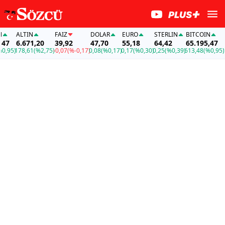
ALTIN
FAİZ
DOLAR
EURO
STERLIN
BITCOIN
AL
7
6.671,20
39,92
47,70
55,18
64,42
65.195,47
6.
95)
178,61
(%2,75)
-0,07
(%-0,17)
0,08
(%0,17)
0,17
(%0,30)
0,25
(%0,39)
613,48
(%0,95)
178