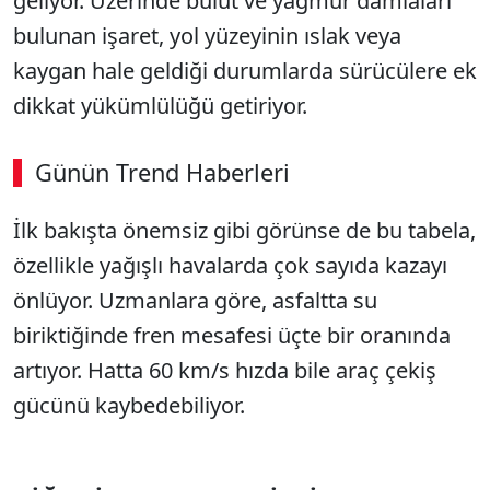
geliyor. Üzerinde bulut ve yağmur damlaları
bulunan işaret, yol yüzeyinin ıslak veya
kaygan hale geldiği durumlarda sürücülere ek
dikkat yükümlülüğü getiriyor.
Günün Trend Haberleri
00:02
/ 08:15
İlk bakışta önemsiz gibi görünse de bu tabela,
Sesi Aç
özellikle yağışlı havalarda çok sayıda kazayı
önlüyor. Uzmanlara göre, asfaltta su
biriktiğinde fren mesafesi üçte bir oranında
artıyor. Hatta 60 km/s hızda bile araç çekiş
gücünü kaybedebiliyor.