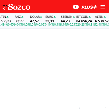
IN
FAİZ
DOLAR
EURO
STERLIN
BITCOIN
ALTIN
38,57
39,99
47,57
55,11
64,23
64.656,24
6.538,57
8
(%0,65)
0,04
(%0,09)
0,01
(%0,02)
0,10
(%0,18)
0,14
(%0,21)
520,23
(%0,81)
42,48
(%0,65)
0