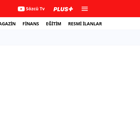
Sözcü Tv
AGAZİN
FİNANS
EĞİTİM
RESMİ İLANLAR