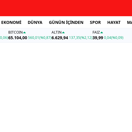
EKONOMİ
DÜNYA
GÜNÜN İÇİNDEN
SPOR
HAYAT
M
BITCOIN
ALTIN
FAİZ
65.104,00
6.629,94
39,99
0,06)
560,01
(%0,87)
137,35
(%2,12)
0,04
(%0,09)