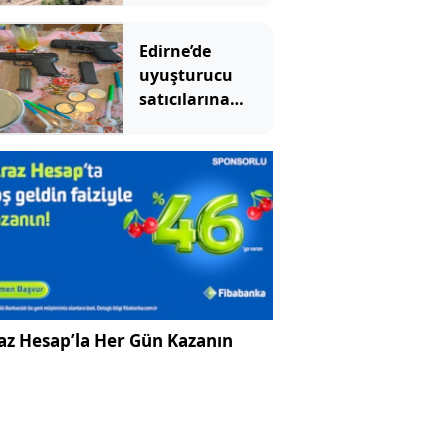
topluyorlar
Edirne’de
uyuşturucu
satıcılarına
operasyon: 2
tutuklama
az Hesap’la Her Gün Kazanın