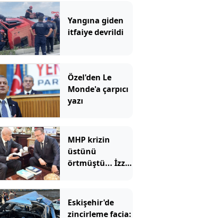
Yangına giden
itfaiye devrildi
Özel'den Le
Monde'a çarpıcı
yazı
MHP krizin
üstünü
örtmüştü... İzzet
Ulvi Yönter'den
'imza' yerine
'mesaj' geldi
Eskişehir'de
zincirleme facia: