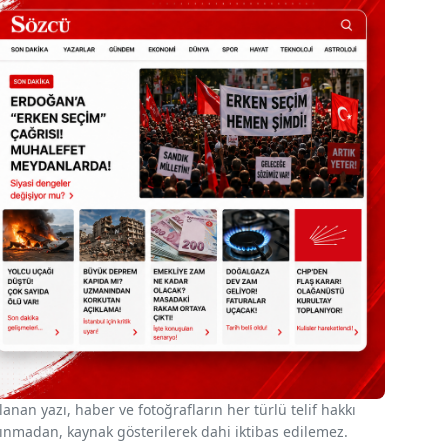
nan yazı, haber ve fotoğrafların her türlü telif hakkı
 alınmadan, kaynak gösterilerek dahi iktibas edilemez.