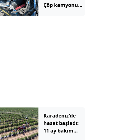
Çöp kamyonu
savurdu, TIR
önünde
metrelerce
sürükledi
Karadeniz'de
hasat başladı:
11 ay bakım
yapıp 1 ay