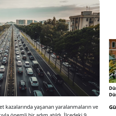
ep'in İslahiye ilçesinde kaymakamlık, kask takan
let sürücülerine yakıt alırken yüzde 5 indirim
ması için akaryakıt istasyonlarıyla protokol
ı.
Dün
Dü
let kazalarında yaşanan yaralanmaların ve
Gü
a önemli bir adım atıldı. İlçedeki 9