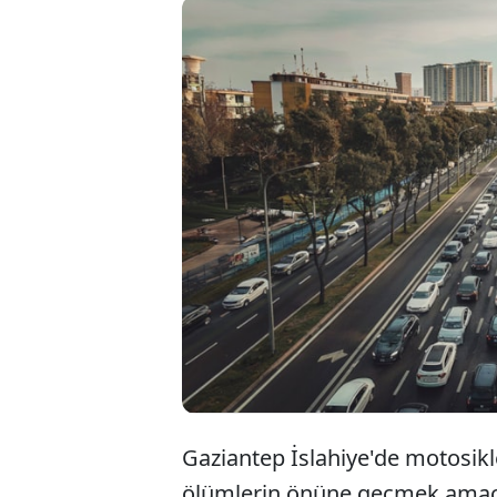
Gaziant
motosik
uygulan
imzalad
Gaziantep İslahiye'de motosik
ölümlerin önüne geçmek amacıyl