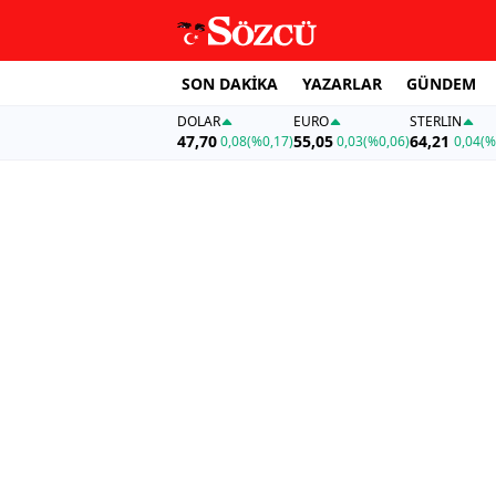
SON DAKİKA
YAZARLAR
GÜNDEM
DOLAR
EURO
STERLIN
47,70
55,05
64,21
0,08
(%0,17)
0,03
(%0,06)
0,04
(%