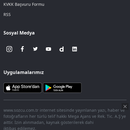
KVKK Başvuru Formu
RSS
Sosyal Medya
Uygulamalarımız
www.sozcu.com.tr internet sitesinde yayınlanan yazı, haber ve
fotoğrafların her türlü telif hakkı Mega Ajans ve Rek. Tic. A.Ş'ye
aittir. İzin alınmadan, kaynak gösterilerek dahi
iktibas edilemez.