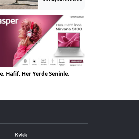
12 kişi
tutuklandı
e, Hafif, Her Yerde Seninle.
Kvkk