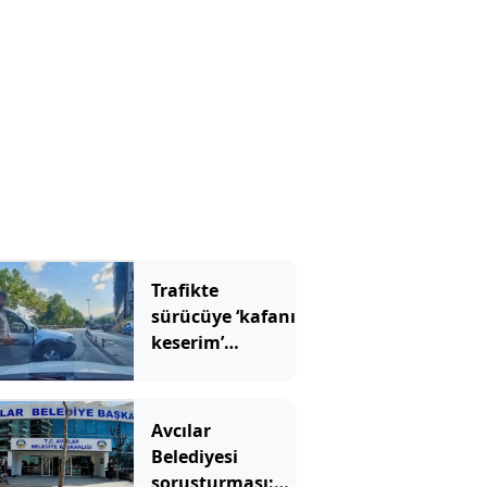
Trafikte
sürücüye ‘kafanı
keserim’
demişti! Cezası
belli oldu
Avcılar
Belediyesi
soruşturması: