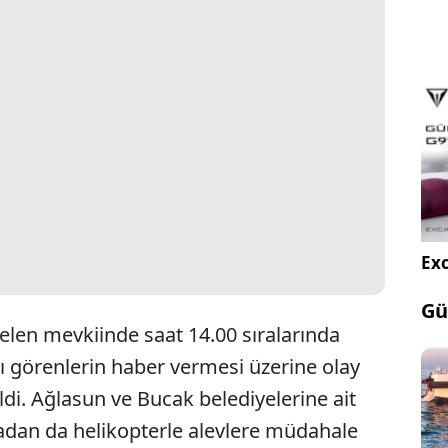
Exc
Gü
len mevkiinde saat 14.00 sıralarında
 görenlerin haber vermesi üzerine olay
ldi. Ağlasun ve Bucak belediyelerine ait
avadan da helikopterle alevlere müdahale