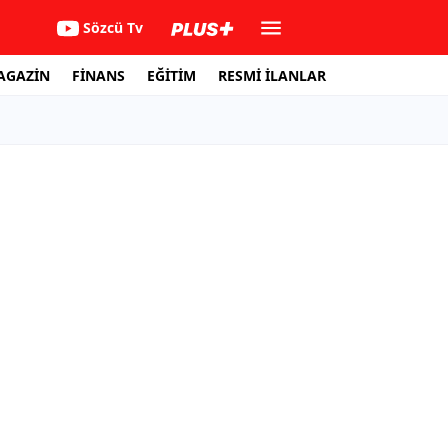
Sözcü Tv
AGAZİN
FİNANS
EĞİTİM
RESMİ İLANLAR