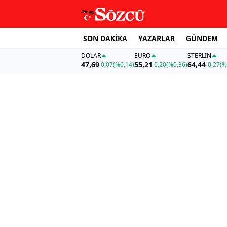
SON DAKİKA
YAZARLAR
GÜNDEM
DOLAR
EURO
STERLIN
47,69
55,21
64,44
0,07
(%0,14)
0,20
(%0,36)
0,27
(%