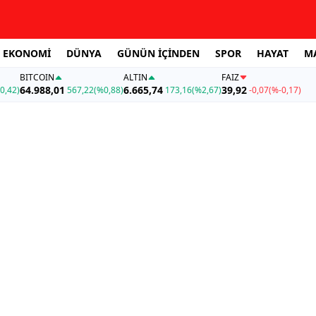
EKONOMİ
DÜNYA
GÜNÜN İÇİNDEN
SPOR
HAYAT
M
BITCOIN
ALTIN
FAİZ
64.988,01
6.665,74
39,92
0,42)
567,22
(%0,88)
173,16
(%2,67)
-0,07
(%-0,17)