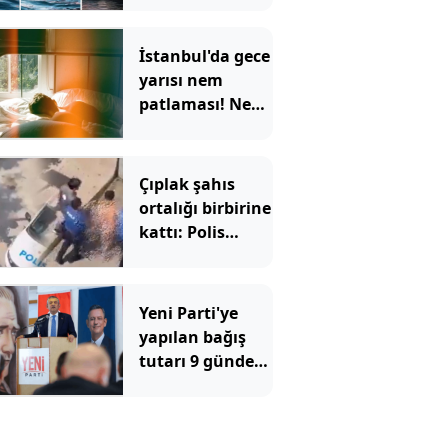
İstanbul'da gece
yarısı nem
patlaması! Nem
oranı yüzde 96'yı
bulacak
Çıplak şahıs
ortalığı birbirine
kattı: Polis
aracını da
tekmeledi
Yeni Parti'ye
yapılan bağış
tutarı 9 günde
300 milyonu
geçti