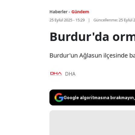
Haberler -
Gündem
25 Eylül 2025 - 15:29
Güncellenme:
25 Eylül 
Burdur'da orm
Burdur'un Ağlasun ilçesinde ba
DHA
Google algoritmasına bırakmayın, 