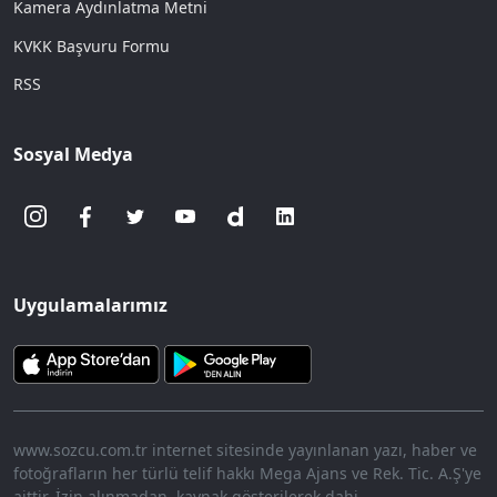
Kamera Aydınlatma Metni
KVKK Başvuru Formu
RSS
Sosyal Medya
Uygulamalarımız
www.sozcu.com.tr internet sitesinde yayınlanan yazı, haber ve
fotoğrafların her türlü telif hakkı Mega Ajans ve Rek. Tic. A.Ş'ye
aittir. İzin alınmadan, kaynak gösterilerek dahi