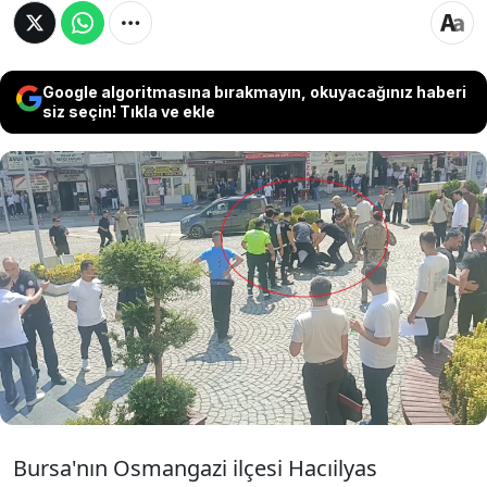
Google algoritmasına bırakmayın, okuyacağınız haberi
siz seçin! Tıkla ve ekle
Bursa Adliyesi'nde duruşma esnasında taraflar
arasında başlayan ve adliye binası önüne taşan
tekme yumruklu kavgaya polis müdahale etti.
Arbedede 1 polis memuru ile 2 şüpheli
yaralanırken, olayla ilgili 5 kişi gözaltına alındı.
Bursa'nın Osmangazi ilçesi Hacıilyas