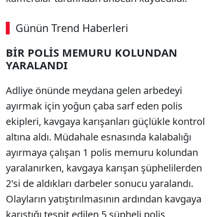
Günün Trend Haberleri
00:02
/ 09:08
BİR POLİS MEMURU KOLUNDAN
Sesi Aç
YARALANDI
Adliye önünde meydana gelen arbedeyi
ayırmak için yoğun çaba sarf eden polis
ekipleri, kavgaya karışanları güçlükle kontrol
altına aldı. Müdahale esnasında kalabalığı
ayırmaya çalışan 1 polis memuru kolundan
yaralanırken, kavgaya karışan şüphelilerden
2'si de aldıkları darbeler sonucu yaralandı.
Olayların yatıştırılmasının ardından kavgaya
karıştığı tespit edilen 5 şüpheli polis