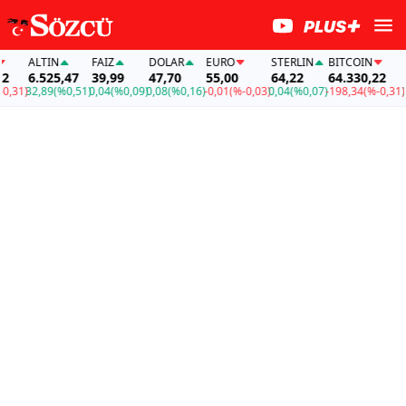
ALTIN
FAİZ
DOLAR
EURO
STERLIN
BITCOIN
AL
6.525,47
39,99
47,70
55,00
64,22
64.330,22
6.
31)
32,89
(%0,51)
0,04
(%0,09)
0,08
(%0,16)
-0,01
(%-0,03)
0,04
(%0,07)
-198,34
(%-0,31)
32,