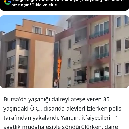
siz seçin! Tıkla ve ekle
Bursa'da yaşadığı daireyi ateşe
veren şüpheli, dışarıda alevleri
izlerken yakayı ele verdi.
Bursa'da yaşadığı daireyi ateşe veren 35
yaşındaki Ö.Ç., dışarıda alevleri izlerken polis
tarafından yakalandı. Yangın, itfaiyecilerin 1
saatlik müdahalesiyle söndürülürken, daire