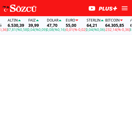
ALTIN
FAİZ
DOLAR
EURO
STERLIN
BITCOIN
ALT
6.530,39
39,99
47,70
55,00
64,21
64.305,85
6.5
6)
37,81
(%0,58)
0,04
(%0,09)
0,08
(%0,16)
-0,01
(%-0,02)
0,04
(%0,06)
-232,14
(%-0,36)
37,8