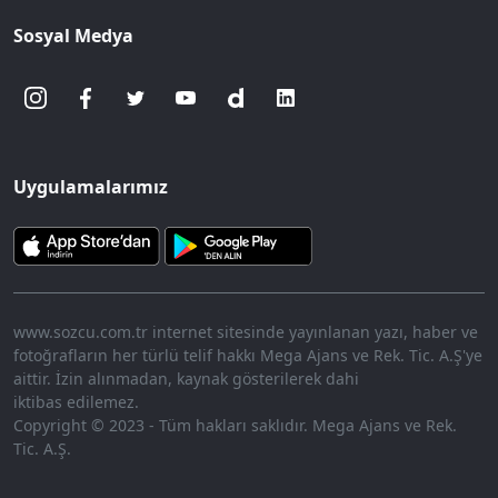
Sosyal Medya
Uygulamalarımız
www.sozcu.com.tr internet sitesinde yayınlanan yazı, haber ve
fotoğrafların her türlü telif hakkı Mega Ajans ve Rek. Tic. A.Ş'ye
aittir. İzin alınmadan, kaynak gösterilerek dahi
iktibas edilemez.
Copyright © 2023 - Tüm hakları saklıdır. Mega Ajans ve Rek.
Tic. A.Ş.