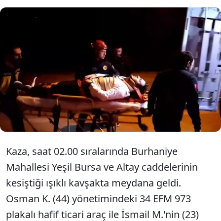
Bursa'nın İnegöl ilçesinde meydana
gelen kazada, hafif ticari araç ile
otomobilin çarpışması sonucu 4 kişi
yaralandı.
Kaza, saat 02.00 sıralarında Burhaniye
Mahallesi Yeşil Bursa ve Altay caddelerinin
kesiştiği ışıklı kavşakta meydana geldi.
Osman K. (44) yönetimindeki 34 EFM 973
plakalı hafif ticari araç ile İsmail M.'nin (23)