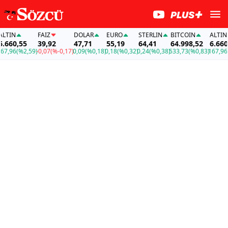
IN
FAİZ
DOLAR
EURO
STERLIN
BITCOIN
ALTIN
60,55
39,92
47,71
55,19
64,41
64.998,52
6.660,55
96
(%2,59)
-0,07
(%-0,17)
0,09
(%0,18)
0,18
(%0,32)
0,24
(%0,38)
533,73
(%0,83)
167,96
(%2