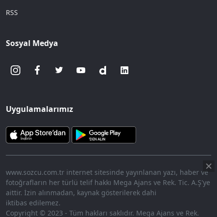
RSS
Sosyal Medya
Uygulamalarımız
www.sozcu.com.tr internet sitesinde yayınlanan yazı, haber ve
fotoğrafların her türlü telif hakkı Mega Ajans ve Rek. Tic. A.Ş'ye
aittir. İzin alınmadan, kaynak gösterilerek dahi
iktibas edilemez.
Copyright © 2023 - Tüm hakları saklıdır. Mega Ajans ve Rek.