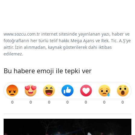
www.sozcu.com.tr internet sitesinde yayınlanan yazı, haber ve
fotoğrafların her türlü telif hakkı Mega Ajans ve Rek. Tic. A.Ş'ye
aittir. İzin alınmadan, kaynak gösterilerek dahi iktibas
edilemez.
Bu habere emoji ile tepki ver