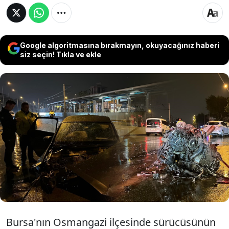
Google algoritmasına bırakmayın, okuyacağınız haberi
siz seçin! Tıkla ve ekle
Bursa Osmangazi'de sürücüsünün
kontrolünü kaybettiği otomobil, refüje ve
bariyerlere çarparken otomobilin motoru
yerinden koptu. Kazada biri ağır 2 kişi
yaralandı.
Bursa'nın Osmangazi ilçesinde sürücüsünün