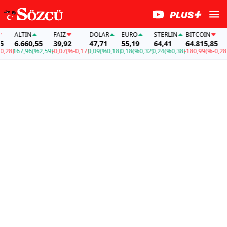
ALTIN
FAİZ
DOLAR
EURO
STERLIN
BITCOIN
A
6.660,55
39,92
47,71
55,19
64,41
64.815,85
6
28)
167,96
(%2,59)
-0,07
(%-0,17)
0,09
(%0,18)
0,18
(%0,32)
0,24
(%0,38)
-180,99
(%-0,28)
16