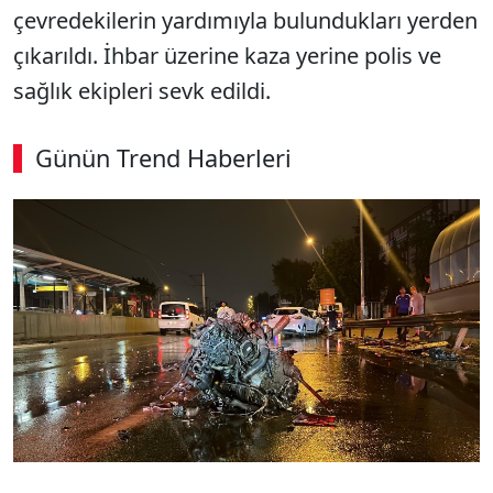
çevredekilerin yardımıyla bulundukları yerden
çıkarıldı. İhbar üzerine kaza yerine polis ve
sağlık ekipleri sevk edildi.
Günün Trend Haberleri
00:02
/ 09:15
Sesi Aç