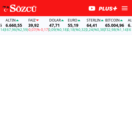
ALTIN
FAİZ
DOLAR
EURO
STERLIN
BITCOIN
ALTIN
6.660,55
39,92
47,71
55,19
64,41
65.004,96
6.660
67,96
(%2,59)
-0,07
(%-0,17)
0,09
(%0,18)
0,18
(%0,32)
0,24
(%0,38)
732,98
(%1,14)
167,96