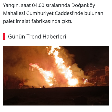
Yangın, saat 04.00 sıralarında Doğanköy
Mahallesi Cumhuriyet Caddesi'nde bulunan
palet imalat fabrikasında çıktı.
Günün Trend Haberleri
00:02
/ 08:43
Sesi Aç