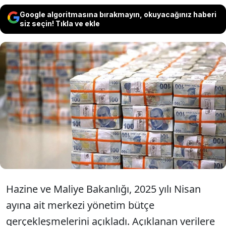
Google algoritmasına bırakmayın, okuyacağınız haberi
siz seçin! Tıkla ve ekle
Merkezi yönetim bütçesi, Nisan ayında
174,7 milyar TL açık verdi. Faiz dışı
denge ise 85,9 milyar TL açıkla
kapandı.
Hazine ve Maliye Bakanlığı, 2025 yılı Nisan
ayına ait merkezi yönetim bütçe
gerçekleşmelerini açıkladı. Açıklanan verilere