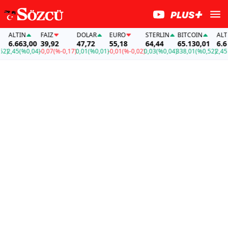
ALTIN
FAİZ
DOLAR
EURO
STERLIN
BITCOIN
ALTIN
6.663,00
39,92
47,72
55,18
64,44
65.130,01
6.663
)
2,45
(%0,04)
-0,07
(%-0,17)
0,01
(%0,01)
-0,01
(%-0,02)
0,03
(%0,04)
338,01
(%0,52)
2,45
(%