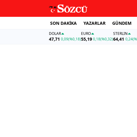
SON DAKİKA
YAZARLAR
GÜNDEM
DOLAR
EURO
STERLIN
47,71
55,19
64,41
0,09
(%0,18)
0,18
(%0,32)
0,24
(%