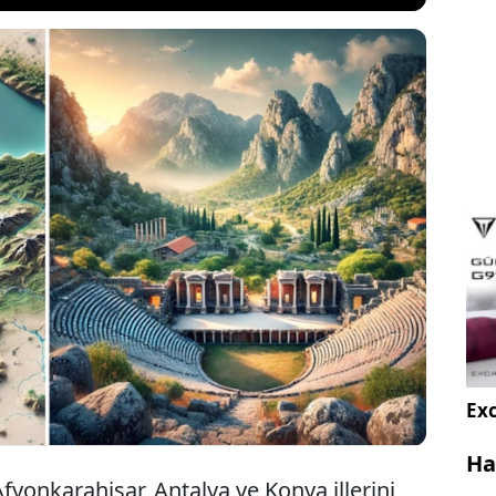
ük fatihlerinden biri olan Büyük İskender, Pers
ndan Mısır’a kadar uzanan fetihleriyle tanınır.
ağları’nın zirvesinde yer alan ve günümüz
bulunan bir şehir, onun bile gücünü aşmıştı: Burası
Exc
Ha
yonkarahisar, Antalya ve Konya illerini