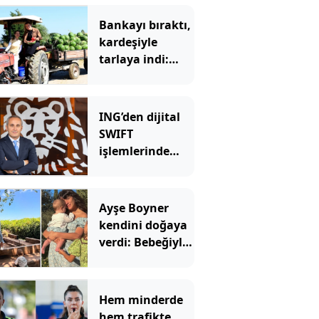
Bankayı bıraktı,
kardeşiyle
tarlaya indi:
Şimdi siparişlere
yetişemiyorlar
ING’den dijital
SWIFT
işlemlerinde
masrafsız
dönem
Ayşe Boyner
kendini doğaya
verdi: Bebeğiyle
bahçede meyve
topladı
Hem minderde
hem trafikte