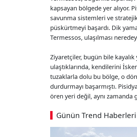
kapsayan bölgede yer alıyor. Pis
savunma sistemleri ve strateji
püskürtmeyi başardı. Dik yamaçl
Termessos, ulaşılması neredeys
Ziyaretçiler, bugün bile kayalık
ulaştıklarında, kendilerini İske
tuzaklarla dolu bu bölge, o dö
durdurmayı başarmıştı. Pisidyalı
ören yeri değil, aynı zamanda g
ABERİ OKU
➜
Günün Trend Haberleri
00:03
/ 08:06