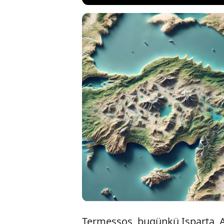
Tarihin en büy
İmparatorluğu’
Fakat, Toros D
Türkiye’sinde 
Termessos...
Termessos, bugünkü Isparta, Af