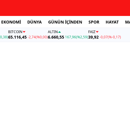
EKONOMİ
DÜNYA
GÜNÜN İÇİNDEN
SPOR
HAYAT
M
BITCOIN
ALTIN
FAİZ
65.116,45
6.660,55
39,92
0,38)
-2,74
(%0,00)
167,96
(%2,59)
-0,07
(%-0,17)