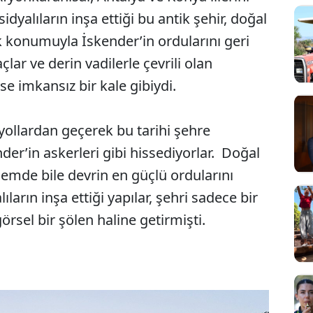
idyalıların inşa ettiği bu antik şehir, doğal
k konumuyla İskender’in ordularını geri
ar ve derin vadilerle çevrili olan
e imkansız bir kale gibiydi.
 yollardan geçerek bu tarihi şehre
nder’in askerleri gibi hissediyorlar. Doğal
nemde bile devrin en güçlü ordularını
ların inşa ettiği yapılar, şehri sadece bir
örsel bir şölen haline getirmişti.
Sesi Aç