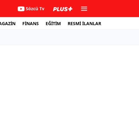
Sözcü Tv
AGAZİN
FİNANS
EĞİTİM
RESMİ İLANLAR