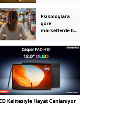
tulum değil
Psikologlara
göre
marketlerde bu
yüzden müzik
çalıyormuş
D Kalitesiyle Hayat Canlanıyor