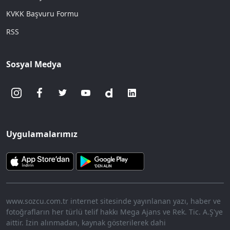
KVKK Başvuru Formu
RSS
Sosyal Medya
Uygulamalarımız
www.sozcu.com.tr internet sitesinde yayınlanan yazı, haber ve
fotoğrafların her türlü telif hakkı Mega Ajans ve Rek. Tic. A.Ş'ye
aittir. İzin alınmadan, kaynak gösterilerek dahi