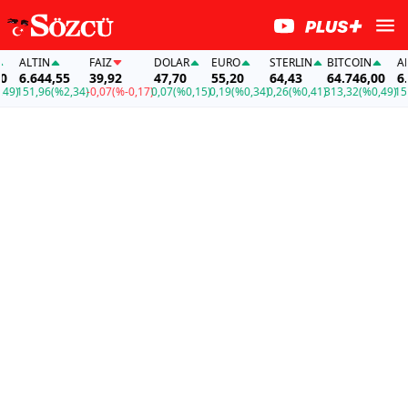
ALTIN
FAİZ
DOLAR
EURO
STERLIN
BITCOIN
ALT
6.644,55
39,92
47,70
55,20
64,43
64.746,00
6.6
9)
151,96
(%2,34)
-0,07
(%-0,17)
0,07
(%0,15)
0,19
(%0,34)
0,26
(%0,41)
313,32
(%0,49)
151,