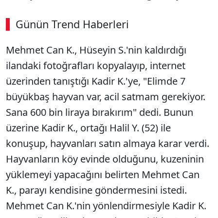
Günün Trend Haberleri
00:02
/ 08:15
Mehmet Can K., Hüseyin S.'nin kaldırdığı
Sesi Aç
ilandaki fotoğrafları kopyalayıp, internet
üzerinden tanıştığı Kadir K.'ye, "Elimde 7
büyükbaş hayvan var, acil satmam gerekiyor.
Sana 600 bin liraya bırakırım" dedi. Bunun
üzerine Kadir K., ortağı Halil Y. (52) ile
konuşup, hayvanları satın almaya karar verdi.
Hayvanların köy evinde olduğunu, kuzeninin
yüklemeyi yapacağını belirten Mehmet Can
K., parayı kendisine göndermesini istedi.
Mehmet Can K.'nin yönlendirmesiyle Kadir K.