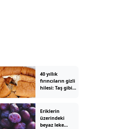
40 yıllık
fırıncıların gizli
hilesi: Taş gibi
bayat ekmeği 2
saniyede taze
yapan yöntem
Eriklerin
üzerindeki
beyaz leke