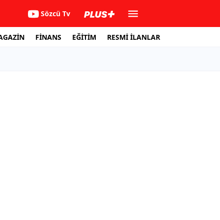
Sözcü Tv
AGAZİN
FİNANS
EĞİTİM
RESMİ İLANLAR