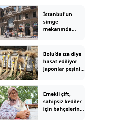
doğru olup
olmadığı
İstanbul'un
soruldu, hepsi
simge
aynı şeyi söyledi
mekanında
tartışma
yaratan
görüntü
Bolu’da ıza diye
hasat ediliyor
Japonlar peşini
bırakmıyor
Emekli çift,
sahipsiz kediler
için bahçelerini
yuvaya
dönüştürdü