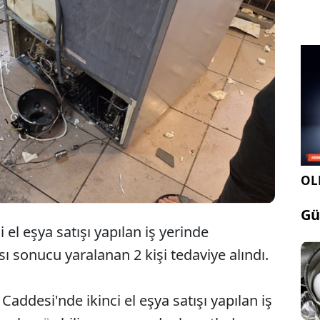
Kocaeli'de mağazadaki buzdolabı
motorunun patlaması sonucu iki kişi
yaralandı.
OLE
Gü
i el eşya satışı yapılan iş yerinde
sonucu yaralanan 2 kişi tedaviye alındı.
addesi'nde ikinci el eşya satışı yapılan iş