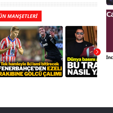
ÜN MANŞETLERİ
İnc