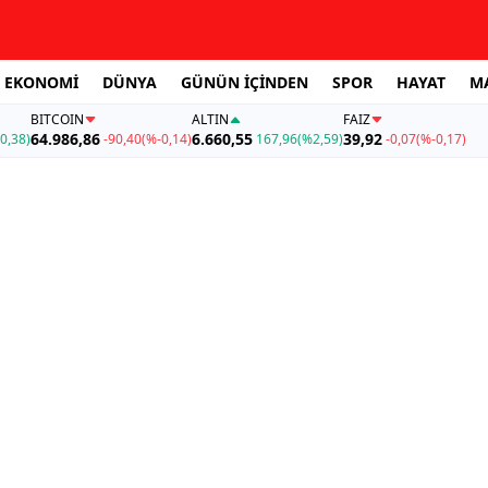
EKONOMİ
DÜNYA
GÜNÜN İÇİNDEN
SPOR
HAYAT
M
BITCOIN
ALTIN
FAİZ
64.986,86
6.660,55
39,92
0,38)
-90,40
(%-0,14)
167,96
(%2,59)
-0,07
(%-0,17)