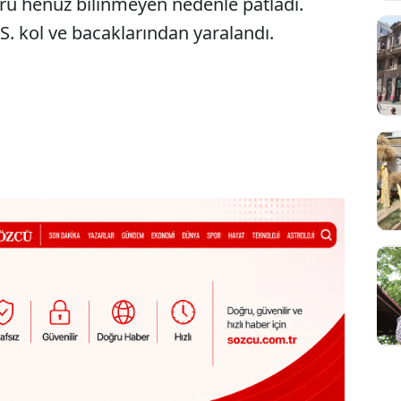
ru henüz bilinmeyen nedenle patladı.
S. kol ve bacaklarından yaralandı.