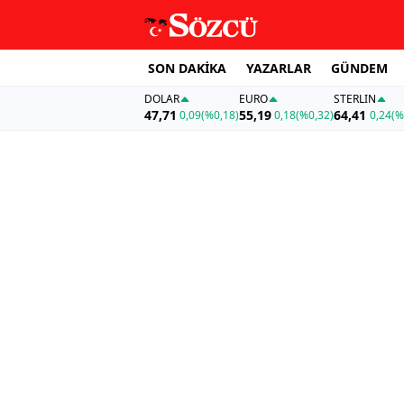
SON DAKİKA
YAZARLAR
GÜNDEM
DOLAR
EURO
STERLIN
47,71
55,19
64,41
0,09
(%0,18)
0,18
(%0,32)
0,24
(%