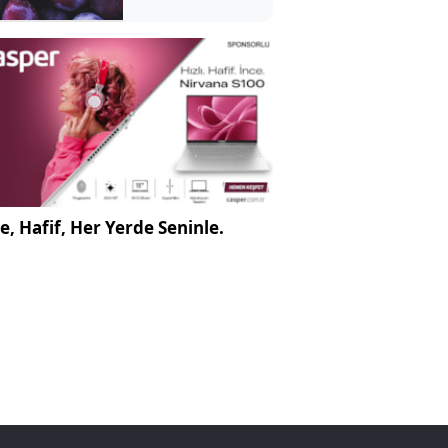
meğer bu
anlama
geliyormuş
e, Hafif, Her Yerde Seninle.