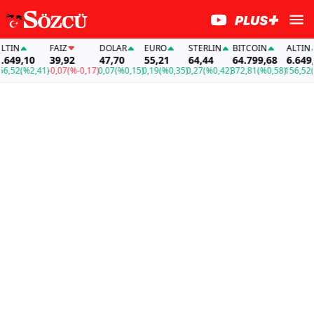
IN
FAİZ
DOLAR
EURO
STERLIN
BITCOIN
ALTIN
49,10
39,92
47,70
55,21
64,44
64.799,68
6.649,10
52
(%2,41)
-0,07
(%-0,17)
0,07
(%0,15)
0,19
(%0,35)
0,27
(%0,42)
372,81
(%0,58)
156,52
(%2