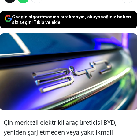
Google algoritmasına bırakmayın, okuyacağınız haberi
siz seçin! Tıkla ve ekle
Çin merkezli elektrikli araç üreticisi BYD,
elektrikli ve hibrit araçlar için dezavantaj
olarak görülen menzil konusunu bir adım
ileriye taşıdı. BYD 2 bin kilometreden fazla yol
kat edebilen yeni hibrit araçlar üretti.
Çin merkezli elektrikli araç üreticisi BYD,
yeniden şarj etmeden veya yakıt ikmali