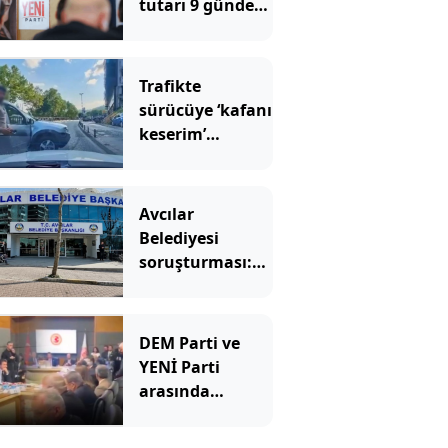
tutarı 9 günde
300 milyonu
geçti
Trafikte
sürücüye ‘kafanı
keserim’
demişti! Cezası
belli oldu
Avcılar
Belediyesi
soruşturması:
12 kişi
tutuklandı
DEM Parti ve
YENİ Parti
arasında
'Demirtaş'
gerginliği!