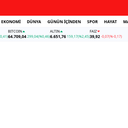
EKONOMİ
DÜNYA
GÜNÜN İÇİNDEN
SPOR
HAYAT
M
BITCOIN
ALTIN
FAİZ
64.709,04
6.651,76
39,92
0,41)
299,04
(%0,46)
159,17
(%2,45)
-0,07
(%-0,17)