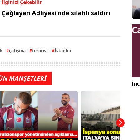
İlginizi Çekebilir
Çağlayan Adliyesi'nde silahlı saldırı
ık
çatışma
terörist
İstanbul
ÜN MANŞETLERİ
İnc