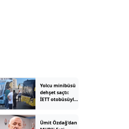
Salonda sesler
aniden yükseldi
Yolcu minibüsü
dehşet saçtı:
İETT otobüsüyle
kafa kafaya
çarpıştılar
Ümit Özdağ'dan