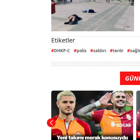
Etiketler
DHKP-C
polis
saldırı
terör
sağl
GÜN