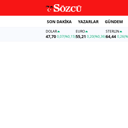
SON DAKİKA
YAZARLAR
GÜNDEM
DOLAR
EURO
STERLIN
47,70
55,21
64,44
0,07
(%0,15)
0,20
(%0,36)
0,26
(%