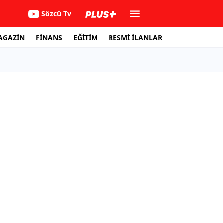
Sözcü Tv
AGAZİN
FİNANS
EĞİTİM
RESMİ İLANLAR