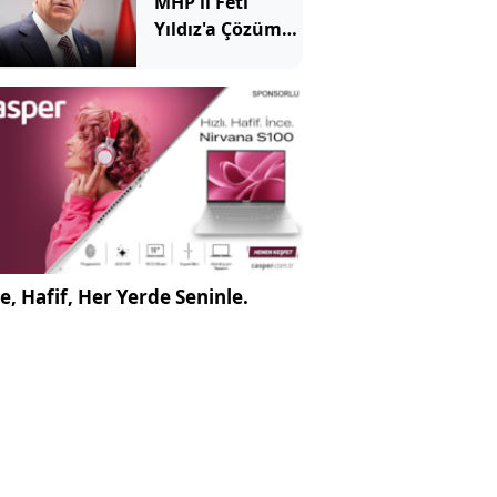
MHP'li Feti
Yıldız'a Çözüm
süreci tepkisi
e, Hafif, Her Yerde Seninle.