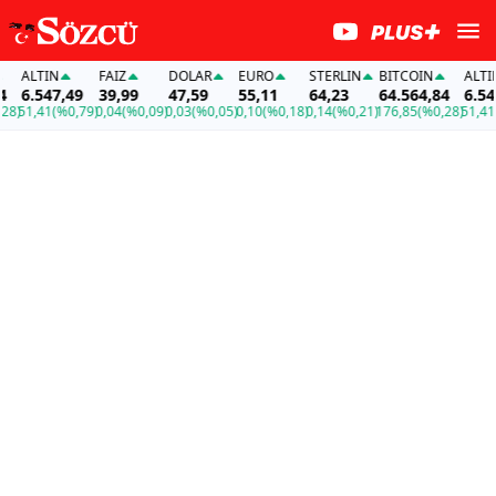
LTIN
FAİZ
DOLAR
EURO
STERLIN
BITCOIN
ALTIN
.547,49
39,99
47,59
55,11
64,23
64.564,84
6.547,49
,41
(%0,79)
0,04
(%0,09)
0,03
(%0,05)
0,10
(%0,18)
0,14
(%0,21)
176,85
(%0,28)
51,41
(%0,7