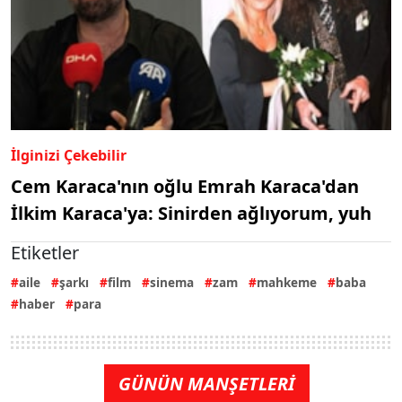
İlginizi Çekebilir
Cem Karaca'nın oğlu Emrah Karaca'dan
İlkim Karaca'ya: Sinirden ağlıyorum, yuh
Etiketler
aile
şarkı
film
sinema
zam
mahkeme
baba
haber
para
GÜNÜN MANŞETLERİ