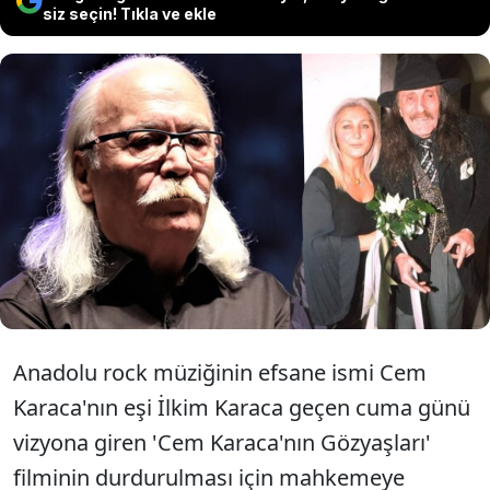
siz seçin! Tıkla ve ekle
Cahit Berkay sosyal medya hesabından
yaptığı paylaşımda Cem Karaca'nın eşi
İlkim Karaca'ya ağır ithamda bulundu.
Anadolu rock müziğinin efsane ismi Cem
Karaca'nın eşi İlkim Karaca geçen cuma günü
vizyona giren 'Cem Karaca'nın Gözyaşları'
filminin durdurulması için mahkemeye