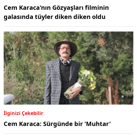
Cem Karaca'nın Gözyaşları filminin
galasında tüyler diken diken oldu
İlginizi Çekebilir
Cem Karaca: Sürgünde bir 'Muhtar'