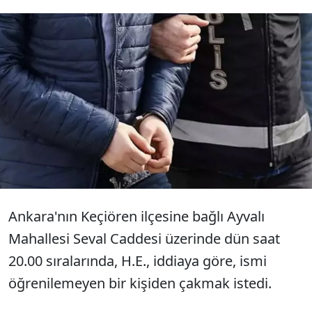
Ankara'nın Keçiören ilçesinde H.E., çakmak
istediği ve tartıştığı kişinin olay yerine gelen
babası M.Y.'yi tabancayla yaraladı. M.Y.
hastaneye kaldırılırken, H.E. ise tutuklandı.
Ankara'nın Keçiören ilçesine bağlı Ayvalı
Mahallesi Seval Caddesi üzerinde dün saat
20.00 sıralarında, H.E., iddiaya göre, ismi
öğrenilemeyen bir kişiden çakmak istedi.