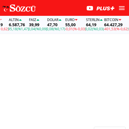
ALTIN
FAİZ
DOLAR
EURO
STERLIN
BITCOIN
A
6.587,76
39,99
47,70
55,00
64,19
64.427,29
6
,62)
95,18
(%1,47)
0,04
(%0,09)
0,08
(%0,17)
-0,01
(%-0,03)
0,02
(%0,03)
-401,53
(%-0,62)
95