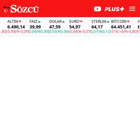
ALTIN
FAİZ
DOLAR
EURO
STERLIN
BITCOIN
ALT
6.490,14
39,99
47,59
54,97
64,17
64.451,41
6.4
0)
-5,94
(%-0,09)
0,04
(%0,09)
0,03
(%0,06)
-0,04
(%-0,07)
0,07
(%0,12)
-518,16
(%-0,80)
-5,9