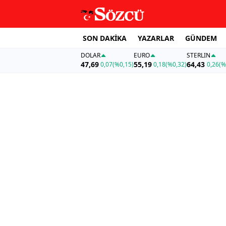
SON DAKİKA
YAZARLAR
GÜNDEM
DOLAR
EURO
STERLIN
47,69
55,19
64,43
0,07
(%0,15)
0,18
(%0,32)
0,26
(%