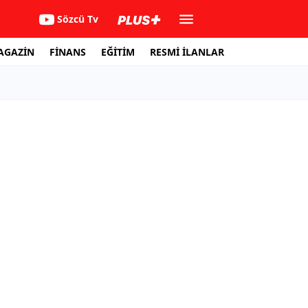
Sözcü Tv
AGAZİN
FİNANS
EĞİTİM
RESMİ İLANLAR