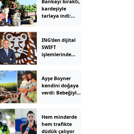
Bankayı bıraktı,
kardeşiyle
tarlaya indi:
Şimdi siparişlere
yetişemiyorlar
ING’den dijital
SWIFT
işlemlerinde
masrafsız
dönem
Ayşe Boyner
kendini doğaya
verdi: Bebeğiyle
bahçede meyve
topladı
Hem minderde
hem trafikte
düdük çalıyor