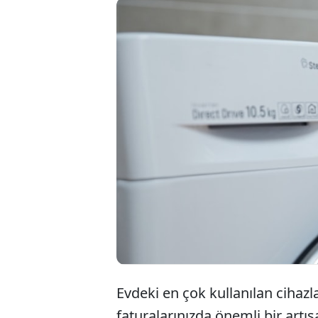
Kulağa ilg
için çamaş
kullanmakt
makinesini
Evdeki en çok kullanılan cihazl
faturalarınızda önemli bir artı