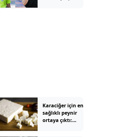
Karaciğer için en
sağlıklı peynir
ortaya çıktı:
Ezine veya
tulum değil