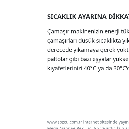
SICAKLIK AYARINA DİKKA
Çamaşır makinenizin enerji tüke
çamaşırları düşük sıcaklıkta yı
derecede yıkamaya gerek yoktu
paltolar gibi bazı eşyalar yükse
kıyafetlerinizi 40°C ya da 30°C’d
www.sozcu.com.tr internet sitesinde yayınla
Mega Ajans ve Rek. Tic. A.Ş'ye aittir. İzin