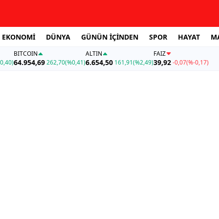
EKONOMİ
DÜNYA
GÜNÜN İÇİNDEN
SPOR
HAYAT
M
BITCOIN
ALTIN
FAİZ
64.954,69
6.654,50
39,92
0,40)
262,70
(%0,41)
161,91
(%2,49)
-0,07
(%-0,17)