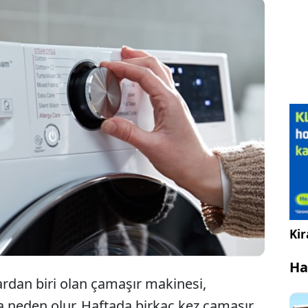
inç gelebilir ancak elektrik faturalarınızı düşürmek
ır makinenizi günün belirli saatlerinde
an kaçınarak tasarruf edebilirsiniz. Çamaşır
 bu saatlerde kapatın...
Kir
Ha
ardan biri olan çamaşır makinesi,
şa neden olur. Haftada birkaç kez çamaşır