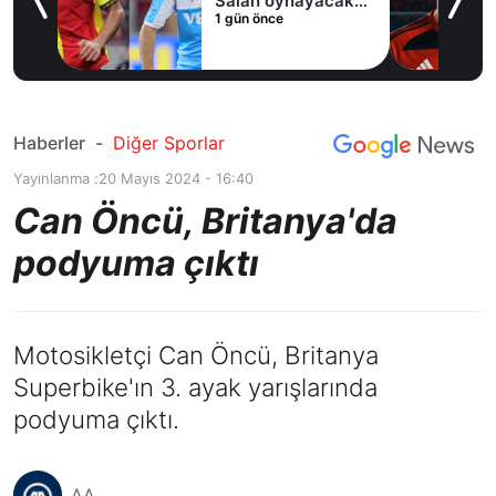
Salah oynayacak
1 gün önce
an
mı?
Haberler
-
Diğer Sporlar
Yayınlanma :
20 Mayıs 2024 - 16:40
Can Öncü, Britanya'da
podyuma çıktı
Motosikletçi Can Öncü, Britanya
Superbike'ın 3. ayak yarışlarında
podyuma çıktı.
AA