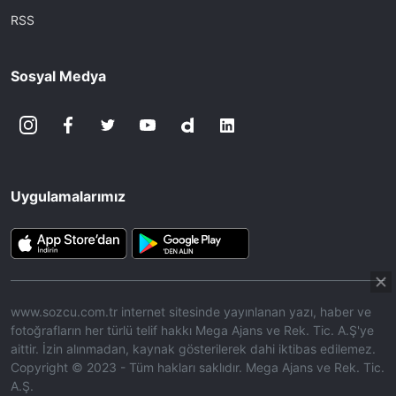
RSS
Sosyal Medya
Uygulamalarımız
www.sozcu.com.tr internet sitesinde yayınlanan yazı, haber ve
fotoğrafların her türlü telif hakkı Mega Ajans ve Rek. Tic. A.Ş'ye
aittir. İzin alınmadan, kaynak gösterilerek dahi iktibas edilemez.
Copyright © 2023 - Tüm hakları saklıdır. Mega Ajans ve Rek. Tic.
A.Ş.