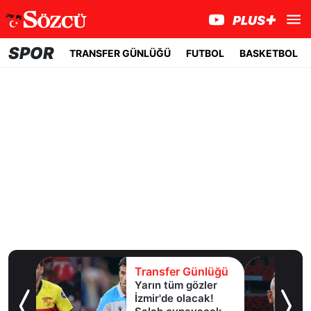
SPOR
TRANSFER GÜNLÜĞÜ
FUTBOL
BASKETBOL
lüğü
Transfer Günlüğü
Yarın tüm gözler
esi!
İzmir'de olacak!