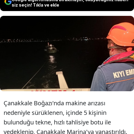
siz seçin! Tıkla ve ekle
Çanakkale Boğazı'nda içerisinde
beş kişinin bulunduğu tekne
kurtarıldı.
Çanakkale Boğazı'nda makine arızası
nedeniyle sürüklenen, içinde 5 kişinin
bulunduğu tekne, hızlı tahlisiye botu ile
yedeklenip, Çanakkale Marina'ya yanaştırıldı.