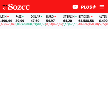
FAİZ
DOLAR
EURO
STERLIN
BITCOIN
ALTIN
,44
39,99
47,60
54,97
64,20
64.588,58
6.490,44
-0,09)
0,04
(%0,09)
0,03
(%0,06)
-0,04
(%-0,07)
0,10
(%0,15)
-184,06
(%-0,28)
-5,65
(%-0,09