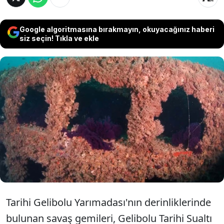
Google algoritmasına bırakmayın, okuyacağınız haberi
siz seçin! Tıkla ve ekle
Gelibolu Tarihi Sualtı Parkı'nda dalış
yapan su altı fotoğrafçısı Alex Dawson,
Çanakkale Savaşları'ndan kalma 109 yıllık
batıkları fotoğrafladı.
Tarihi Gelibolu Yarımadası'nın derinliklerinde
bulunan savaş gemileri, Gelibolu Tarihi Sualtı