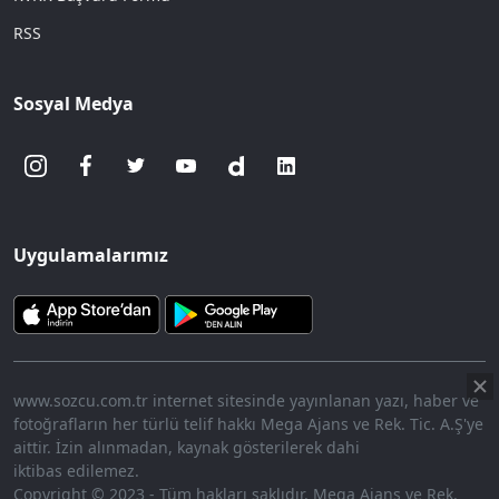
RSS
Sosyal Medya
Uygulamalarımız
www.sozcu.com.tr internet sitesinde yayınlanan yazı, haber ve
fotoğrafların her türlü telif hakkı Mega Ajans ve Rek. Tic. A.Ş'ye
aittir. İzin alınmadan, kaynak gösterilerek dahi
iktibas edilemez.
Copyright © 2023 - Tüm hakları saklıdır. Mega Ajans ve Rek.