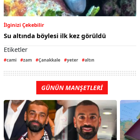
İlginizi Çekebilir
Su altında böylesi ilk kez görüldü
Etiketler
cami
zam
Çanakkale
yeter
altın
GÜNÜN MANŞETLERİ