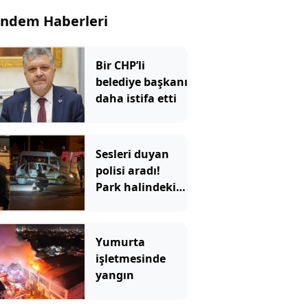
ndem Haberleri
Bir CHP’li
belediye başkanı
daha istifa etti
Sesleri duyan
polisi aradı!
Park halindeki
araçtan vahşet
çıktı
Yumurta
işletmesinde
yangın