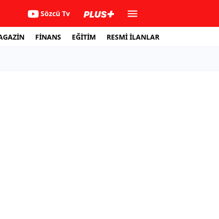
Sözcü Tv
AGAZİN
FİNANS
EĞİTİM
RESMİ İLANLAR