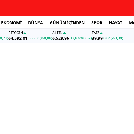
EKONOMİ
DÜNYA
GÜNÜN İÇİNDEN
SPOR
HAYAT
M
BITCOIN
ALTIN
FAİZ
64.592,01
6.529,96
39,99
0,22)
566,01
(%0,88)
33,87
(%0,52)
0,04
(%0,09)