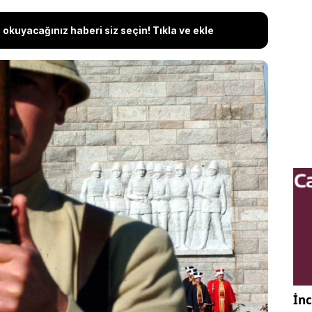
okuyacağınız haberi siz seçin! Tıkla ve ekle
arı, 2024 yılında 109. yıldönümünü olan, tarihin en
irini kazanmayı başaran kahraman askerlerimiz ve
 Atatürk için paylaşılıyor. Milli mücadeleyi
 için bir dönüm noktası olan 18 Mart ile ilgili
arı paylaşılarak birlik ve beraberlik duyguları
anakkale zaferi ile ilgili en anlamlı, resimli mesajlar
İnc