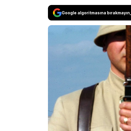
Google algoritmasına bırakmayın, 
Çanakkale zaferi mesajl
büyük savaşlarından b
ulu önder Mustafa Kemal
ateşleyen ve bağımsızlık
Çanakkale zaferi mesajl
pekiştiriliyor. 18 Mart Ç
haberimizde yer alıyor.