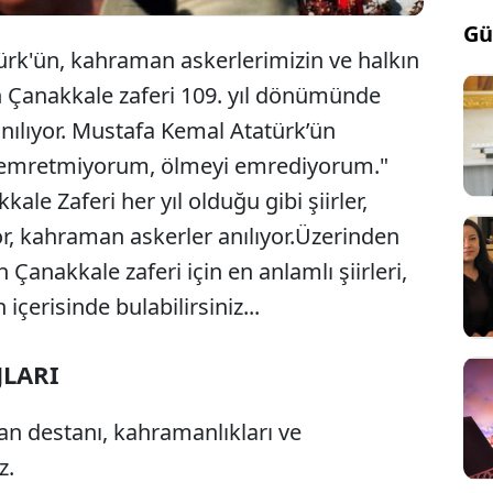
Gü
rk'ün, kahraman askerlerimizin ve halkın
 Çanakkale zaferi 109. yıl dönümünde
anılıyor. Mustafa Kemal Atatürk’ün
zu emretmiyorum, ölmeyi emrediyorum."
le Zaferi her yıl olduğu gibi şiirler,
yor, kahraman askerler anılıyor.Üzerinden
anakkale zaferi için en anlamlı şiirleri,
içerisinde bulabilirsiniz...
JLARI
an destanı, kahramanlıkları ve
z.