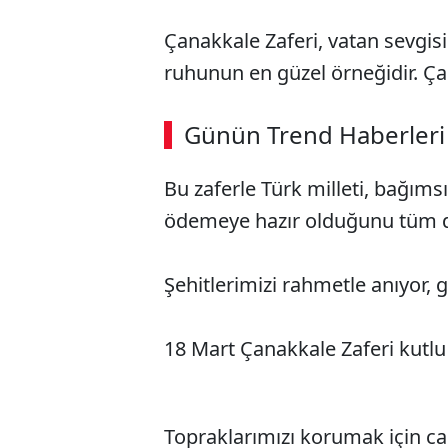
Çanakkale Zaferi, vatan sevgisin
ruhunun en güzel örneğidir. Ç
ABERİ OKU
➜
Günün Trend Haberleri
Bu zaferle Türk milleti, bağımsı
SÖZCÜ SON DAKİKA
ödemeye hazır olduğunu tüm d
Şehitlerimizi rahmetle anıyor, 
18 Mart Çanakkale Zaferi kutlu
Topraklarımızı korumak için c