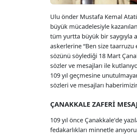
Ulu önder Mustafa Kemal Atatü
büyük mücadelesiyle kazanılan
tüm yurtta büyük bir saygıyla 
askerlerine “Ben size taarru
sözünü söylediği 18 Mart Çanakka
sözler ve mesajları ile kutlanı
109 yıl geçmesine unutulmayan Ç
sözleri ve mesajları haberimizin 
ÇANAKKALE ZAFERİ MESA
109 yıl önce Çanakkale'de yazıl
fedakarlıkları minnetle anıyoru