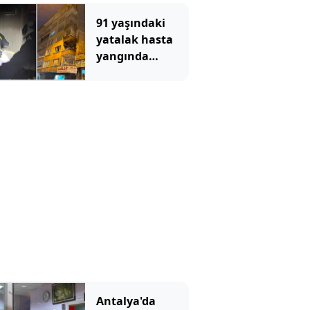
91 yaşındaki
yatalak hasta
yangında
hayatını
kaybetti
Antalya'da