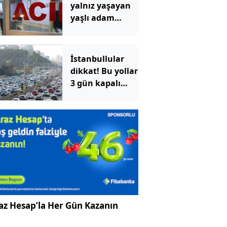
yalnız yaşayan
yaşlı adam
evinde ölü
bulundu
İstanbullular
dikkat! Bu yollar
3 gün kapalı
olacak
az Hesap’la Her Gün Kazanın