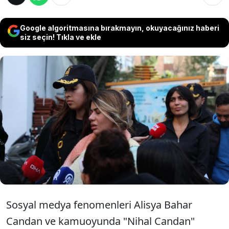
Google algoritmasına bırakmayın, okuyacağınız haberi
siz seçin! Tıkla ve ekle
Sosyal medya fenomenleri Candan kardeşler
hakkında iddianame hazırlandı. Bahar
Candan'ın 14 yıldan 44 yıla, Nihal Candan'ın da
8 yıldan 24 yıla kadar hapsi istenen
iddianamede dikkat çeken detaylar yer aldı.
Sosyal medya fenomenleri Alisya Bahar
Candan ve kamuoyunda "Nihal Candan"