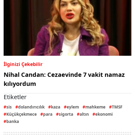
İlginizi Çekebilir
Nihal Candan: Cezaevinde 7 vakit namaz
kılıyordum
Etiketler
sis
dolandırıcılık
kaza
eylem
mahkeme
TMSF
Küçükçekmece
para
sigorta
altın
ekonomi
banka