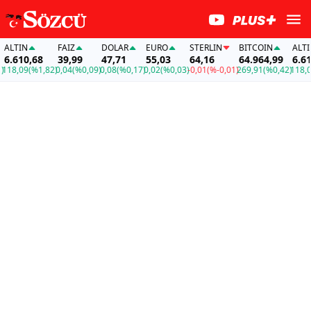
IN
FAİZ
DOLAR
EURO
STERLIN
BITCOIN
ALTIN
10,68
39,99
47,71
55,03
64,16
64.964,99
6.610,6
,09
(%1,82)
0,04
(%0,09)
0,08
(%0,17)
0,02
(%0,03)
-0,01
(%-0,01)
269,91
(%0,42)
118,09
(%1