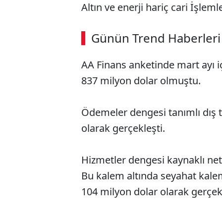
Altın ve enerji hariç cari İşlem
ABERİ OKU
➜
Günün Trend Haberleri
AA Finans anketinde mart ayı iç
SÖZCÜ SON DAKİKA
837 milyon dolar olmuştu.
Ödemeler dengesi tanımlı dış ti
olarak gerçekleşti.
Hizmetler dengesi kaynaklı net 
Bu kalem altında seyahat kalem
104 milyon dolar olarak gerçekl