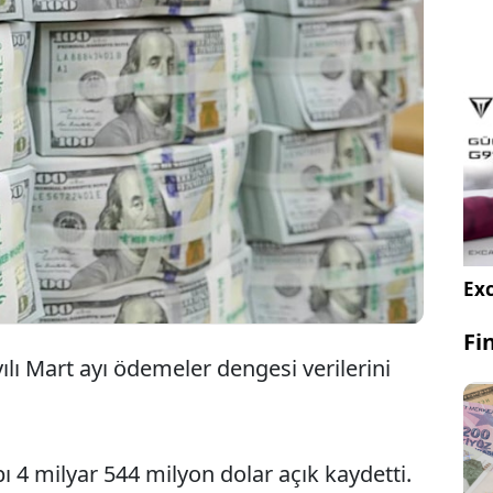
Mart ayında cari işlemler hesabı 4 milyar 544
milyon dolarla beklentiyi aşan miktarda açık
verdi.
Exc
Fi
lı Mart ayı ödemeler dengesi verilerini
ı 4 milyar 544 milyon dolar açık kaydetti.