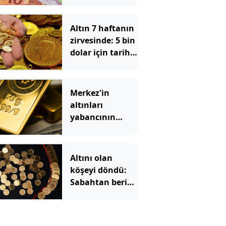
dönemeç
alarmı!
Altın 7 haftanın
zirvesinde: 5 bin
dolar için tarih
verildi
Merkez'in
altınları
yabancının
cebinde
Altını olan
köşeyi döndü:
Sabahtan beri
215 lira
kazandırdı