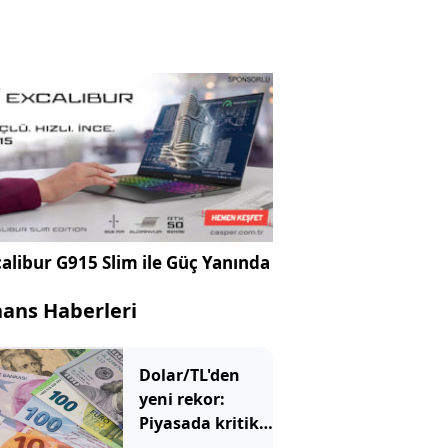
alibur G915 Slim ile Güç Yanında
nans Haberleri
Dolar/TL'den
yeni rekor:
Piyasada kritik
48 saatlik