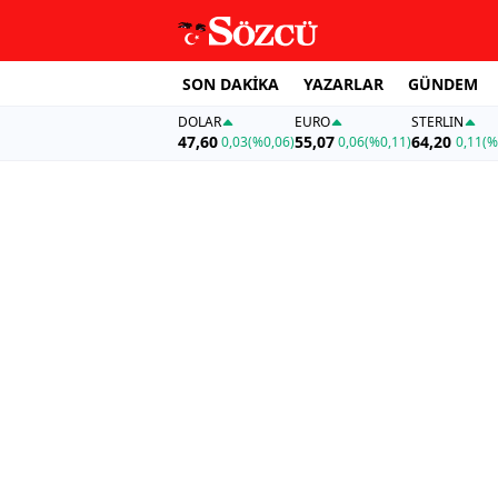
SON DAKİKA
YAZARLAR
GÜNDEM
DOLAR
EURO
STERLIN
47,60
55,07
64,20
0,03
(%0,06)
0,06
(%0,11)
0,11
(%