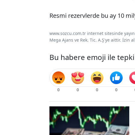
Resmi rezervlerde bu ay 10 mily
www.sozcu.com.tr internet sitesinde yayınla
Mega Ajans ve Rek. Tic. A.Ş'ye aittir. İzin
Bu habere emoji ile tepki