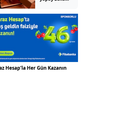
depremi: Tarihi
zirveye ramak
kaldı!
az Hesap’la Her Gün Kazanın