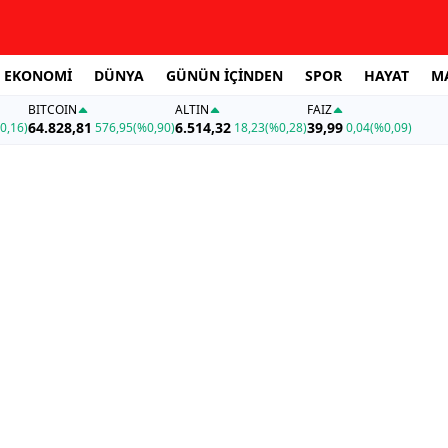
EKONOMİ
DÜNYA
GÜNÜN İÇİNDEN
SPOR
HAYAT
M
BITCOIN
ALTIN
FAİZ
64.828,81
6.514,32
39,99
0,16)
576,95
(%0,90)
18,23
(%0,28)
0,04
(%0,09)