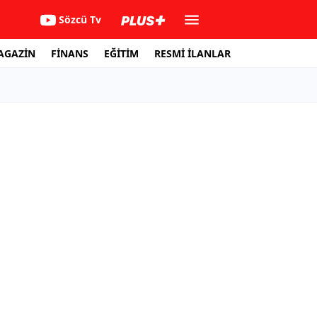
Sözcü Tv
AGAZİN
FİNANS
EĞİTİM
RESMİ İLANLAR