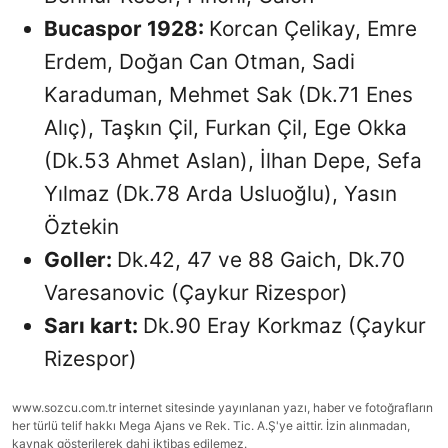
Bucaspor 1928:
Korcan Çelikay, Emre
Erdem, Doğan Can Otman, Sadi
Karaduman, Mehmet Sak (Dk.71 Enes
Alıç), Taşkın Çil, Furkan Çil, Ege Okka
(Dk.53 Ahmet Aslan), İlhan Depe, Sefa
Yılmaz (Dk.78 Arda Usluoğlu), Yasın
Öztekin
Goller:
Dk.42, 47 ve 88 Gaich, Dk.70
Varesanovic (Çaykur Rizespor)
Sarı kart:
Dk.90 Eray Korkmaz (Çaykur
Rizespor)
www.sozcu.com.tr internet sitesinde yayınlanan yazı, haber ve fotoğrafların
her türlü telif hakkı Mega Ajans ve Rek. Tic. A.Ş'ye aittir. İzin alınmadan,
kaynak gösterilerek dahi iktibas edilemez.