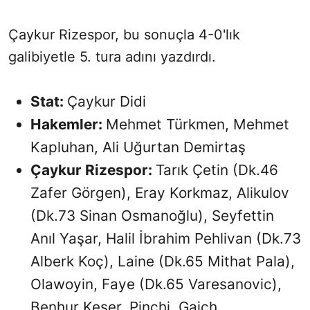
Çaykur Rizespor, bu sonuçla 4-0'lık
galibiyetle 5. tura adını yazdırdı.
Stat:
Çaykur Didi
Hakemler:
Mehmet Türkmen, Mehmet
Kapluhan, Ali Uğurtan Demirtaş
Çaykur Rizespor:
Tarık Çetin (Dk.46
Zafer Görgen), Eray Korkmaz, Alikulov
(Dk.73 Sinan Osmanoğlu), Seyfettin
Anıl Yaşar, Halil İbrahim Pehlivan (Dk.73
Alberk Koç), Laine (Dk.65 Mithat Pala),
Olawoyin, Faye (Dk.65 Varesanovic),
Benhur Keser, Pinchi, Gaich