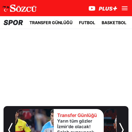
SPOR
TRANSFER GÜNLÜĞÜ
FUTBOL
BASKETBOL
lüğü
Transfer Günlüğü
Yarın tüm gözler
esi!
İzmir'de olacak!