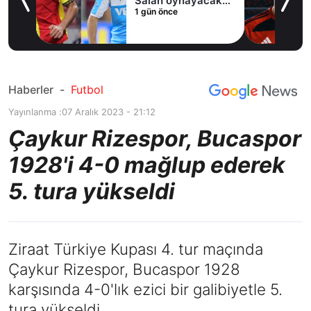
Salah oynayacak
1 gün önce
an
mı?
Haberler
-
Futbol
Yayınlanma :
07 Aralık 2023 - 21:12
Çaykur Rizespor, Bucaspor
1928'i 4-0 mağlup ederek
5. tura yükseldi
Ziraat Türkiye Kupası 4. tur maçında
Çaykur Rizespor, Bucaspor 1928
karşısında 4-0'lık ezici bir galibiyetle 5.
tura yükseldi.