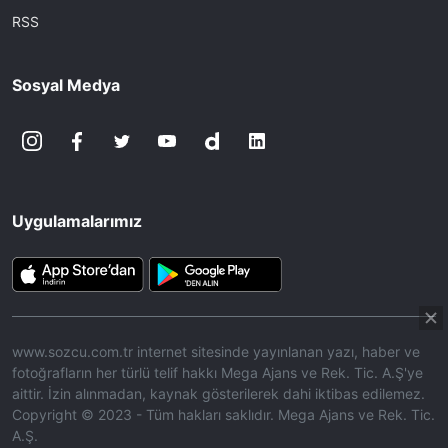
RSS
Sosyal Medya
Uygulamalarımız
www.sozcu.com.tr internet sitesinde yayınlanan yazı, haber ve
fotoğrafların her türlü telif hakkı Mega Ajans ve Rek. Tic. A.Ş'ye
aittir. İzin alınmadan, kaynak gösterilerek dahi iktibas edilemez.
Copyright © 2023 - Tüm hakları saklıdır. Mega Ajans ve Rek. Tic.
A.Ş.
360p
Loaded
:
Sesi
9.05%
Aç